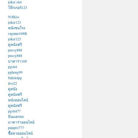
joker slot
โจ๊กเกอร์123
918kiss
joker123
หนังชนโรง
sagame168th
joker123
ดูหนังฟรี
pussy888
pussy888
บาคาร่า168
pgslot
pgheng99
fullslotpg
live22
ดูหนัง
ดูหนังฟรี
หนังออนไลน์
ดูหนังฟรี
pgslot77
ปั่นแตก66
บาคาร่าออนไลน์
punpro777
ซื้อหวยออนไลน์