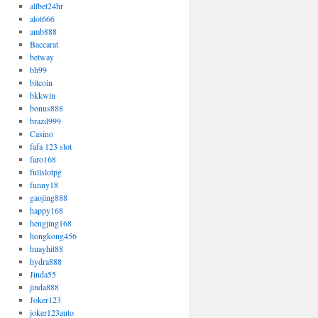
allbet24hr
alot666
amb888
Baccarat
betway
bh99
bitcoin
bkkwin
bonus888
brazil999
Casino
fafa 123 slot
faro168
fullslotpg
funny18
gaojing888
happy168
hengjing168
hongkong456
huayhit88
hydra888
Jinda55
jinda888
Joker123
joker123auto