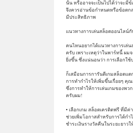
นั้น หรืออาจจะเป็นไปได้ว่าจะมี
จึงควรอ่านข้อกำหนดหรือข้อตกลงกลุ
มีประสิทธิภาพ
แนวทางการเล่นสล็อตออนไลน์กับ 
คนไหนอยากได้แนวทางการเล่นสล็
ครับ เพราะเหตุว่าในพาร์ทนี้ 
ยิ่งขึ้น ซึ่งแน่นอนว่า การเลือกใ
ก็เสมือนการการันตีเกมสล็อตแตกง่
การทำกำไรให้เพิ่มขึ้นเรื่อยๆ คุ
ซึ่งการทำให้การเล่นเกมของพวกเรา
ครับผม!
• เลือกเกม สล็อตเครดิตฟรี ที่มีค่
ช่วยเพิ่มโอกาสสำหรับการได้กำไร
ชำระเงินรางวัลคืนในระยะยาวให้ก