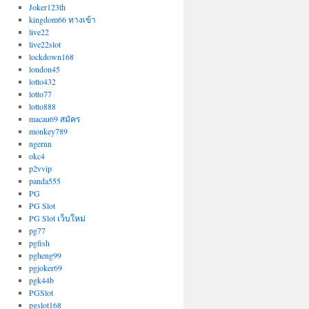
Joker123th
kingdom66 ทางเข้า
live22
live22slot
lockdown168
london45
lotto432
lotto77
lotto888
macau69 สมัคร
monkey789
ngernn
okc4
p2vvip
panda555
PG
PG Slot
PG Slot เว็บใหม่
pg77
pgfish
pgheng99
pgjoker69
pgk44b
PGSlot
pgslot168