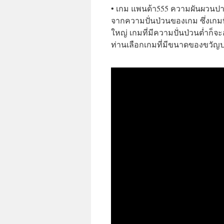
• เกม แพนด้า555 ความผันผวนป
จากความปั่นป่วนของเกม ซึ่งเกมท
ใหญ่ เกมที่มีความปั่นป่วนต่ำก็จะ
ท่านเลือกเกมที่มีขนาดของขวัญป