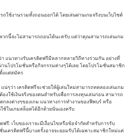
ารถใช้งานรวมทั้งถอนออกได้ โดยเล่นผ่านเกมจริงบนเว็บไซต์
ีพวกนี้จะไม่สามารถถอนได้นะครับ แต่ว่าคุณสามารถเล่นเกม
่า แนวทางรับเครดิตฟรีมีหลากหลายวิถีทางร่วมกัน อย่างที่
่านโปรโมชั่นหรือกิจกรรมต่างๆได้เลย โดยโปรโมชั่นสมาชิก
ั้งแต่สมัคร
ไร: แน่ๆว่า เครดิตฟรีจะช่วยให้ผู้เล่นใหม่สามารถทดลองเล่นเกม
่ต้องใช้เงินจริงของตนสำหรับเพื่อการลงทุนเล่นก่อน สามารถ
้อตกลงต่างๆของเกม แนวทางการทำงานของฟีพบร์ หรือ
์ใช้ในเกมสล็อตได้อีกด้วยนั่นเองครับ
ิตฟรี: เว็บของเราจะมีเงื่อนไขหรือข้อจำกัดสำหรับการรับ
มชั่นเครดิตฟรีนี้บางครั้งอาจจะยอมรับได้เฉพาะสมาชิกใหม่แค่