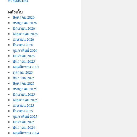
หวยออนไลน์
คลังเก็บ
สิงหาคม 2026
กรกฎาคม 2026
มิถุนายน 2026
พฤษภาคม 2026
เมษายน 2026
มีนาคม 2026
กุมภาพันธ์ 2026
มกราคม 2026
ธันวาคม 2025
พฤศจิกายน 2025
ตุลาคม 2025
กันยายน 2025
สิงหาคม 2025
กรกฎาคม 2025
มิถุนายน 2025
พฤษภาคม 2025
เมษายน 2025
มีนาคม 2025
กุมภาพันธ์ 2025
มกราคม 2025
ธันวาคม 2024
พฤศจิกายน 2024