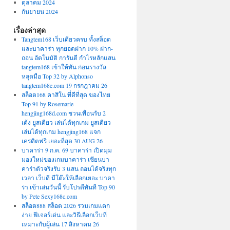
ตุลาคม 2024
กันยายน 2024
เรื่องล่าสุด
Tangtem168 เว็บเดียวครบ ทั้งสล็อต
และบาคาร่า ทุกยอดฝาก 10% ฝาก-
ถอน อัตโนมัติ การันตี กำไรหลักแสน
tangtem168 เข้าให้ทัน ก่อนรางวัล
หลุดมือ Top 32 by Alphonso
tangtem168e.com 19 กรกฎาคม 26
สล็อต168 คาสิโน ที่ดีที่สุด ของไทย
Top 91 by Rosemarie
hengjing168d.com ชวนเพื่อนรับ 2
เด้ง ยูสเดียว เล่นได้ทุกเกม ยูสเดียว
เล่นได้ทุกเกม hengjing168 แจก
เครดิตฟรี เยอะที่สุด 30 AUG 26
บาคาร่า 9 ก.ค. 69 บาคาร่า เปิดมุม
มองใหม่ของเกมบาคาร่า เซียนบา
คาร่าตัวจริงรับ 3 แสน ถอนได้จริงทุก
เวลา เว็บดี มีโต๊ะให้เลือกเยอะ บาคา
ร่า เข้าเล่นวันนี้ รับโปรดีทันที Top 90
by Pete Sexy168c.com
สล็อต888 สล็อต 2026 รวมเกมแตก
ง่าย ฟีเจอร์เด่น และวิธีเลือกเว็บที่
เหมาะกับผู้เล่น 17 สิงหาคม 26