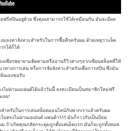
ซื้อฟรีสปินอยู่ด้วย ซึ่งคุณสามารถใช้ได้เหมือนกัน มันจะมีผล
องมองหาจังหวะสำหรับในการซื้อดีๆครับผม ด้วยเหตุว่าแจ็ค
กได้ก็ได้
งเพียรพยายามติดตามหรืออ่านรีวิวต่างๆจากเซียนสล็อตที่ให้
ทางการเล่น หรือการจับจังหวะสำหรับเพื่อการสปิน ซึ่งมัน
นนั่นเองขอรับ
รงไม่ผ่านเอเย่นต์ได้แล้ววันนี้ ลงทะเบียนเป็นสมาชิกใหม่ฟรี
นเลย!
พร้อมสำหรับในการเล่นสล็อตออนไลน์กับพวกเราแล้วครับผม
ว็บตรงไม่ผ่านเอเย่นต์ แพนด้า555 มันก็ราวกับเป็นป้อม
ม ถ้าเกิดคุณกลัดกระดุมถูกตั้งแต่เม็ดแรก มันก็จะถูกทั้งหมด