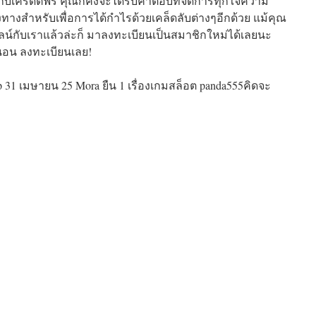
กับเครดิตฟรี คุณก็คงจะได้รับคำตอบที่จัดการทุกใจความ
างสำหรับเพื่อการได้กำไรด้วยเคล็ดลับต่างๆอีกด้วย แม้คุณ
์กับเราแล้วล่ะก็ มาลงทะเบียนเป็นสมาชิกใหม่ได้เลยนะ
่นอน ลงทะเบียนเลย!
 31 เมษายน 25 Mora ยืน 1 เรื่องเกมสล็อต panda555คิดจะ