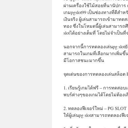
ผ่านเครื่องใช้ไม้สอยที่นานัปกา
เกมpgslot99 เป็นช่องทางที่ดีสำหร
เงินจริง ผู้เล่นสามารถเข้ามาทดส
ทอง ซึ่งในโหมดนี้ผู้เล่นสามาร
slotได้อย่างเต็มที่ โดยไม่จำเป็น
นอกจากนี้การทดลองเล่นpg slotยั
สามารถในเกมที่เลือกมากเพิ่มขึ้น
มีโอกาสชนะมากขึ้น
จุดเด่นของการทดลองเล่นสล็อต 
1. เรียนรู้เกมได้ฟรี – การทดสอบเล
พบร์ต่างๆของเกมได้โดยไม่ต้องเสี
2. ทดลองฟีเจอร์ใหม่ – PG SLOT
ให้ผู้เล่นpg slotสามารถทดลองฟีเจอ