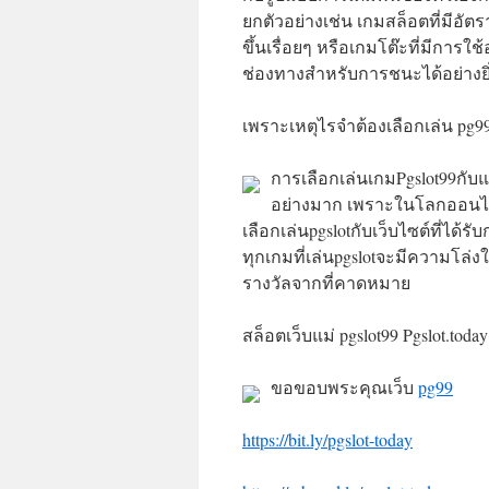
ยกตัวอย่างเช่น เกมสล็อตที่มีอ
ขึ้นเรื่อยๆ หรือเกมโต๊ะที่มีการใ
ช่องทางสำหรับการชนะได้อย่างยิ
เพราะเหตุไรจำต้องเลือกเล่น pg99
การเลือกเล่นเกมPgslot99กับแ
อย่างมาก เพราะในโลกออนไลน
เลือกเล่นpgslotกับเว็บไซต์ที่ได้รั
ทุกเกมที่เล่นpgslotจะมีความโล่
รางวัลจากที่คาดหมาย
สล็อตเว็บแม่ pgslot99 Pgslot.toda
ขอขอบพระคุณเว็บ
pg99
https://bit.ly/pgslot-today