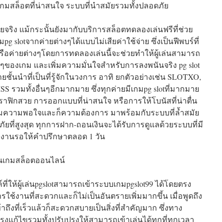
เกมสล็อตที่น่าสนใจ ระบบที่นำสมัยรวมทั้งปลอดภัย
ยจริง แม้กระนั้นยังมากับบริการสล็อตทดลองเล่นฟรีที่ช่วย
 slotจากค่ายต่างๆได้แบบไม่เสียค่าใช้จ่าย ซึ่งเป็นฟีพบร์ที่
มหรือค่ายต่างๆโดยการทดลองเล่นนี้จะช่วยทำให้ผู้เล่นสามารถ
งๆของเกม และเพิ่มความมั่นใจสำหรับการลงพนันจริง pg slot
ั้นนำที่เป็นที่รู้จักในวงการ อาทิ ยกตัวอย่างเช่น SLOTXO,
S รวมทั้งอื่นๆอีกมากมาย ซึ่งทุกค่ายมีเกมpg slotที่มากมาย
มีกราฟิกสวย การออกแบบที่น่าสนใจ หรือการให้โบนัสที่น่าตื่น
้ตามความพอใจและก็ความต้องการ มาพร้อมกับระบบที่ล้ำสมัย
ที่สูงสุด ทุกการฝาก-ถอนเงินจะได้รับการดูแลด้วยระบบที่มี
ำงานรอให้คำปรึกษาตลอด 1 วัน
ล่นเกมสล็อตออนไลน์
์ที่ให้ผู้เล่นpgslotสามารถเข้าระบบเกมpgslot99 ได้โดยตรง
การใช้งานที่สะดวกและก็ไม่เป็นอันตรายเพิ่มมากขึ้น เมื่อพูดถึง
ึงที่เร็วแล้วก็สะดวกสบายเป็นสิ่งที่สำคัญมาก ซึ่งทาง
รุงแก้ไขรวมทั้งปรับปรุงให้สามารถเข้าเล่นได้ทุกที่ทุกเวลา