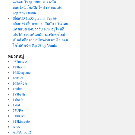
website ใหญ่ jin888.asia พนัน
ออนไลน์ เว็บเปิดใหม่ ทดลองเล่น
Top 9 by Dustin
สล็อต55 Jin55.guru 11 Sep 69
สล็อต55 เว็บบาคาร่าอันดับ 1 ในไทย
แคชแบค ยิงปลารับ 10% อยู่ไหนก็
เล่นได้ ระบบทันสมัย รองรับทุกไลฟ์
สไตล์ สล็อต55 สมัครง่าย เล่นไว ถอน
ได้ไม่ติดขัด Top 58 by Vernita
หมวดหมู่
037movie
123lionth
1688sagame
168slot
168สล็อต
188bet
188betth
1xbetth
1xbit
77UFA
918Kiss
918kissauto
ABA
ABAGroup2