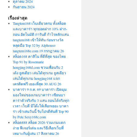
ตุลาคม 2024
กันยายน 2024
เรื่องล่าสุด
Tangtem168 เว็บเดียวครบ ทั้งสล็อต
และบาคาร่า ทุกยอดฝาก 10% ฝาก-
ถอน อัตโนมัติ การันตี กำไรหลักแสน
tangtem168 เข้าให้ทัน ก่อนรางวัล
หลุดมือ Top 32 by Alphonso
tangtem168e.com 19 กรกฎาคม 26
สล็อต168 คาสิโน ที่ดีที่สุด ของไทย
Top 91 by Rosemarie
hengjing168d.com ชวนเพื่อนรับ 2
เด้ง ยูสเดียว เล่นได้ทุกเกม ยูสเดียว
เล่นได้ทุกเกม hengjing168 แจก
เครดิตฟรี เยอะที่สุด 30 AUG 26
บาคาร่า 9 ก.ค. 69 บาคาร่า เปิดมุม
มองใหม่ของเกมบาคาร่า เซียนบา
คาร่าตัวจริงรับ 3 แสน ถอนได้จริงทุก
เวลา เว็บดี มีโต๊ะให้เลือกเยอะ บาคา
ร่า เข้าเล่นวันนี้ รับโปรดีทันที Top 90
by Pete Sexy168c.com
สล็อต888 สล็อต 2026 รวมเกมแตก
ง่าย ฟีเจอร์เด่น และวิธีเลือกเว็บที่
เหมาะกับผู้เล่น 17 สิงหาคม 26