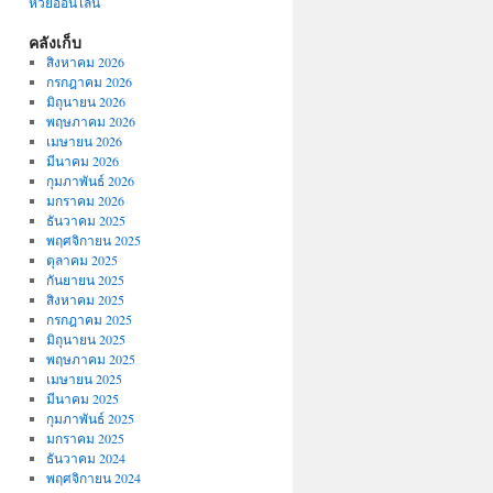
หวยออนไลน์
คลังเก็บ
สิงหาคม 2026
กรกฎาคม 2026
มิถุนายน 2026
พฤษภาคม 2026
เมษายน 2026
มีนาคม 2026
กุมภาพันธ์ 2026
มกราคม 2026
ธันวาคม 2025
พฤศจิกายน 2025
ตุลาคม 2025
กันยายน 2025
สิงหาคม 2025
กรกฎาคม 2025
มิถุนายน 2025
พฤษภาคม 2025
เมษายน 2025
มีนาคม 2025
กุมภาพันธ์ 2025
มกราคม 2025
ธันวาคม 2024
พฤศจิกายน 2024