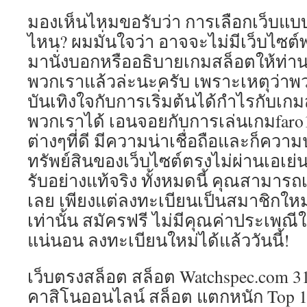
มองเห็นไหมขอรับว่า การเลือกเว็บแบบ 
ไหน? ผมมั่นใจว่า อาจจะไม่มีเว็บไซต์
มานั่งบอกหรืออธิบายเกมสล็อตให้ท่านร
พวกเราแล้วล่ะนะครับ เพราะเหตุว่าพ
บันเทิงใจกับการเริ่มต้นได้กำไรกับเ
พวกเราได้ เอนจอยกับการเล่นเกมfaro1
ต่างๆที่ดี มีความน่าเชื่อถือและก็ควา
ทรัพย์สินของเว็บไซต์ตรงไม่ผ่านเอเย่
รับอย่างแท้จริง ทั้งหมดนี้ คุณสามาร
เลย เพียงแต่ลงทะเบียนเป็นสมาชิกให
เท่านั้น สมัครฟรี ไม่มีคุณค่าประเพณ
แน่นอน ลงทะเบียนใหม่ได้แล้ววันนี้!
เว็บตรงสล็อต สล็อต Watchspec.com 31 
คาสิโนออนไลน์ สล็อต แตกหนัก Top 