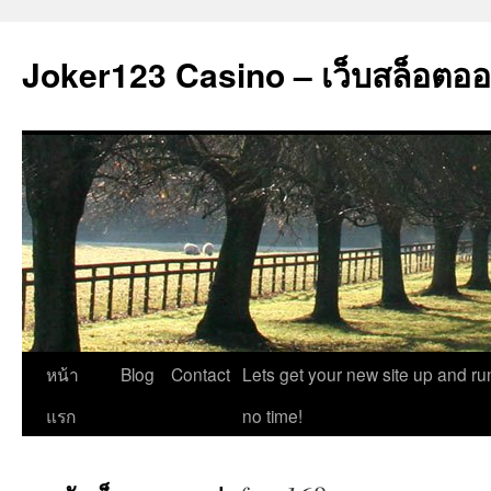
Joker123 Casino – เว็บสล็อตออนไ
ข้าม
หน้า
Blog
Contact
Lets get your new site up and ru
ไป
แรก
no time!
ยัง