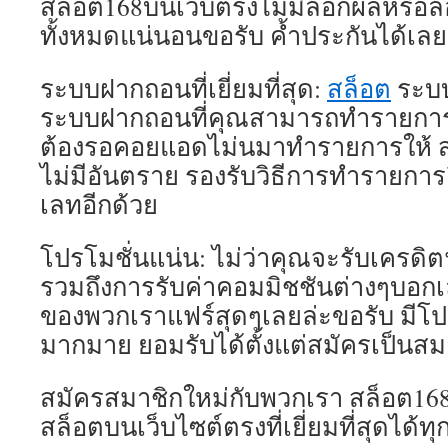
สล็อต168บนเว็บตรงไม่มีล็อกผลหรือล
ทั้งหมดแน่นอนขอรับ ค้ำประกันได้เลย
ระบบฝากถอนที่เยี่ยมที่สุด:
สล็อต
ระบบ
ระบบฝากถอนที่คุณสามารถทำรายการด้
ต้องรอคอยแอดไม่นมาทำรายการให้ ส
ไม่มีอันตราย รองรับวิธีการทำรายการอ
เลทอีกด้วย
โปรโมชั่นแน่น: ไม่ว่าคุณจะรับเครดิต
รวมถึงการรับค่าคอมมิชชันต่างๆบอกเล
ของพวกเราแฟร์สุดๆเลยล่ะขอรับ มีโปร
มากมาย ยอมรับได้ตั้งแต่สมัครเป็นสม
สมัครสมาชิกใหม่กับพวกเรา สล็อต168
สล็อตบนเว็บไซต์ตรงที่เยี่ยมที่สุดได้ทุ