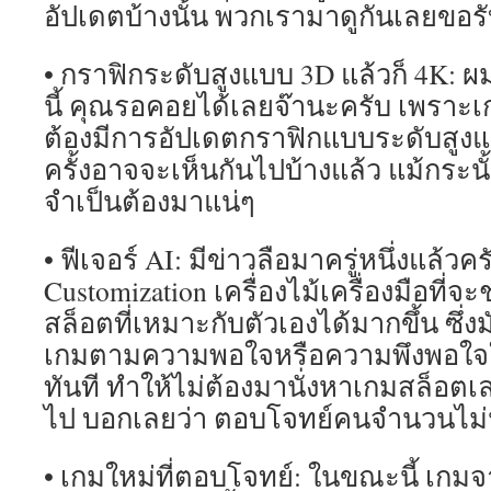
อัปเดตบ้างนั้น พวกเรามาดูกันเลยขอร
• กราฟิกระดับสูงแบบ 3D แล้วก็ 4K: ผ
นี้ คุณรอคอยได้เลยจ๊านะครับ เพราะ
ต้องมีการอัปเดตกราฟิกแบบระดับสูงแ
ครั้งอาจจะเห็นกันไปบ้างแล้ว แม้กร
จำเป็นต้องมาแน่ๆ
• ฟีเจอร์ AI: มีข่าวลือมาครู่หนึ่งแล้ว
Customization เครื่องไม้เครื่องมือที่
สล็อตที่เหมาะกับตัวเองได้มากขึ้น ซึ
เกมตามความพอใจหรือความพึงพอใจใ
ทันที ทำให้ไม่ต้องมานั่งหาเกมสล็อตเล
ไป บอกเลยว่า ตอบโจทย์คนจำนวนไม่
• เกมใหม่ที่ตอบโจทย์: ในขณะนี้ เกมจา