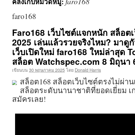
faro168
คลังเก็บหมวดหมู่:
เนื้อหา
faro168
Faro168 เว็บไซต์แจกหนัก สล็อตเ
2025 เล่นแล้วรวยจริงไหม? มาดูก
เว็บเปิดใหม่ faro168 ใหม่ล่าสุด T
สล็อต Watchspec.com 8 มิถุนา 
เขียนบน
30 พฤษภาคม 2025
โดย
Donald Harris
สล็อต168 สล็อตเว็บไซต์ตรงไม่ผ่าน
สล็อตระดับนานาชาติที่ยอดเยี่ยม 
สมัครเลย!