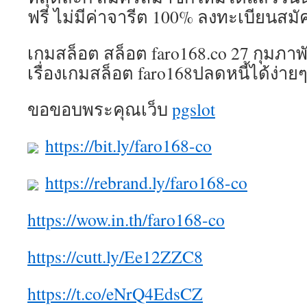
ฟรี ไม่มีค่าจารีต 100% ลงทะเบียนสม
เกมสล็อต สล็อต faro168.co 27 กุมภาพัน
เรื่องเกมสล็อต faro168ปลดหนี้ได้ง่าย
ขอขอบพระคุณเว็บ
pgslot
https://bit.ly/faro168-co
https://rebrand.ly/faro168-co
https://wow.in.th/faro168-co
https://cutt.ly/Ee12ZZC8
https://t.co/eNrQ4EdsCZ