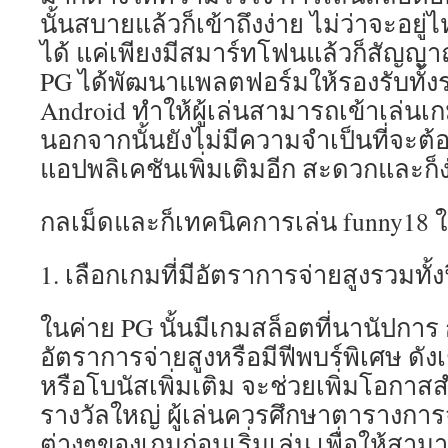
นั้นสบายแล้วก็เข้าถึงง่าย ไม่ว่าจะอยู
ได้ แค่เพียงมีสมาร์ทโฟนแล้วก็สัญญา
PG ได้พัฒนาแพลตฟอร์มให้รองรับทั้ง
Android ทำให้ผู้เล่นสามารถเข้าเล่นเกม
นอกจากนั้นยังไม่มีความจำเป็นที่จะต
แอปพลิเคชันเพิ่มเติมอีก สะดวกและก็ง
กลเม็ดและก็เทคนิคการเล่น funny18 ใ
1. เลือกเกมที่มีอัตราการจ่ายสูงรวมทั้งฟี
ในค่าย PG นั้นมีเกมสล็อตที่นานัปการ 
อัตราการจ่ายสูงหรือมีฟีพบร์พิเศษ ดังเ
หรือโบนัสเพิ่มเติม จะช่วยเพิ่มโอกาสส
รางวัลใหญ่ ผู้เล่นควรศึกษาตารางการจ
ต่างๆของเกมก่อนเริ่มเล่น เพื่อให้ส