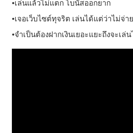
•เล่นแล้วไม่แตก โบนัสออกยาก
•เจอเว็บไซต์ทุจริต เล่นได้แต่ว่าไม่จ่า
•จำเป็นต้องฝากเงินเยอะแยะถึงจะเล่น