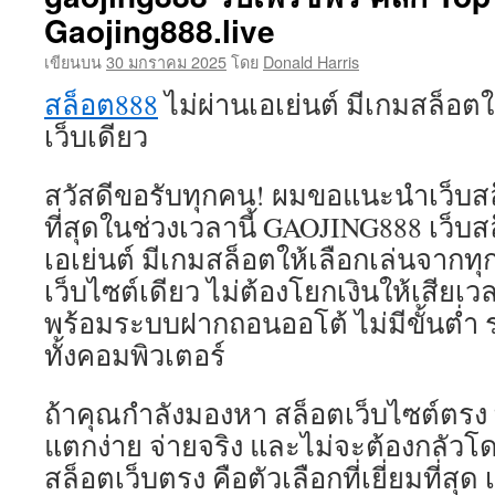
by
Gaojing888.live
Hollie
188bet
เขียนบน
30 มกราคม 2025
โดย
Donald Harris
188betth.cc
188bet
สล็อต888
ไม่ผ่านเอเย่นต์ มีเกมสล็อต
เวป
เว็บเดียว
ไซต์
ใหญ่
ทดลอง
สวัสดีขอรับทุกคน! ผมขอแนะนำเว็บสล
เล่น
ที่สุดในช่วงเวลานี้ GAOJING888 เว็บสล
สล็อต
ฟรี
เอเย่นต์ มีเกมสล็อตให้เลือกเล่นจากท
ทุก
เว็บไซต์เดียว ไม่ต้องโยกเงินให้เสียเวล
ค่าย
23
พร้อมระบบฝากถอนออโต้ ไม่มีขั้นต่ำ ร
มีนาคม
ทั้งคอมพิวเตอร์
68
คา
สิโน
ถ้าคุณกำลังมองหา สล็อตเว็บไซต์ตรง 
แตกง่าย จ่ายจริง และไม่จะต้องกลัว
สล็อตเว็บตรง คือตัวเลือกที่เยี่ยมที่สุด