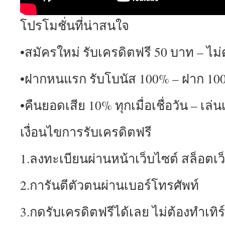
โปรโมชั่นที่น่าสนใจ
•สมัครใหม่ รับเครดิตฟรี 50 บาท – ไม่
•ฝากหนแรก รับโบนัส 100% – ฝาก 100 
•คืนยอดเสีย 10% ทุกเมื่อเชื่อวัน – เล่นเ
เงื่อนไขการรับเครดิตฟรี
1.ลงทะเบียนผ่านหน้าเว็บไซต์ สล็อตเ
2.การันตีตัวตนผ่านเบอร์โทรศัพท์
3.กดรับเครดิตฟรีได้เลย ไม่ต้องทำเทิร