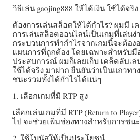
วิธีเล่น gaojing888 ให้ได้เงิน ใช้ได้จริง
ต้องการเล่นสล็อตให้ได้กำไร? ผมมี เ
การเล่นสล็อตออนไลน์เป็นเกมที่เล่นง่
กระบวนการทำกำไรจากเกมนี้จะต้องอ
แผนการที่ถูกต้อง โดยเฉพาะสำหรับมือให
ประสบการณ์ ผมก็เลยเก็บ เคล็ดลับเล่
ใช้ได้จริง มาฝาก ยืนยันว่าเป็นแถวทางท
ชนะรวมทั้งได้กำไรได้แน่ๆ
1. เลือกเกมที่มี RTP สูง
เลือกเล่นเกมที่มี RTP (Return to Player
ไป จะช่วยเพิ่มช่องทางสำหรับการชนะ
2. ใช้โบนัสให้เป็นประโยชน์