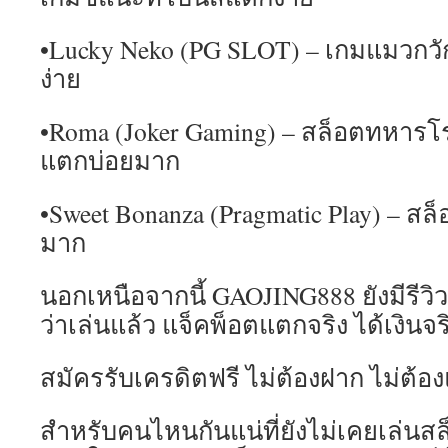
•Lucky Neko (PG SLOT) – เกมแมวกว
ง่าย
•Roma (Joker Gaming) – สล็อตทหารโร
แตกบ่อยมาก
•Sweet Bonanza (Pragmatic Play) – สล
มาก
นอกเหนือจากนี้ GAOJING888 ยังมีรีวิวจา
ว่าเล่นแล้ว แจ็คพ็อตแตกจริง ได้เงินจ
สมัครรับเครดิตฟรี ไม่ต้องฝาก ไม่ต้อง
สำหรับคนไหนกันแน่ที่ยังไม่เคยเล่น