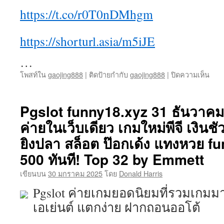
https://t.co/r0T0nDMhgm
https://shorturl.asia/m5iJE
…
บน
โพสท์ใน
gaojing888
|
ติดป้ายกำกับ
gaojing888
|
ปิดความเห็น
สล็อ
19
APR
Pgslot funny18.xyz 31 ธันวาคม
256
ค่ายในเว็บเดียว เกมใหม่พีจี เงินช
สล็อ
เว็บ
ยิงปลา สล็อต ป๊อกเด้ง แทงหวย f
ตรง
สมัค
500 ทันที! Top 32 by Emmett
สมาช
เขียนบน
30 มกราคม 2025
โดย
Donald Harris
รับ
โบนั
Pgslot ค่ายเกมยอดนิยมที่รวมเกมมา
จัด
เอเย่นต์ แตกง่าย ฝากถอนออโต้
เต็ม
สาย
เก๋า