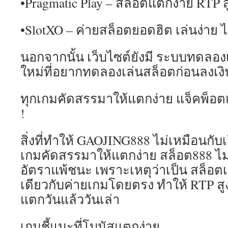
•Pragmatic Play – สล็อตแตกง่าย RTP ส
•SlotXO – ค่ายสล็อตยอดฮิต เล่นง่าย ได
นอกจากนั้น เว็บไซต์ยังมี ระบบทดลอง
ใหม่ที่อยากทดลองเล่นสล็อตก่อนลงเงิ
ทุกเกมคัดสรรมาให้แตกง่าย แจ็คพ็อต
!
สิ่งที่ทำให้ GAOJING888 ไม่เหมือนกับเว
เกมคัดสรรมาให้แตกง่าย สล็อต888 ไม่
อัตราแพ้ชนะ เพราะเหตุว่าเป็น สล็อตเ
เดียวกับค่ายเกมโดยตรง ทำให้ RTP สู
แตกวันแล้ววันเล่า
เกมชี้แนะที่โบนัสแตกง่าย