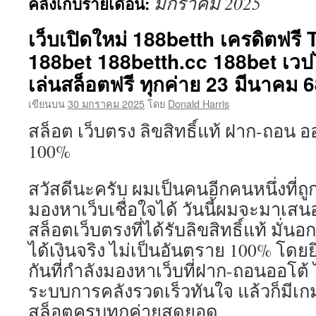
มกราคม 2025
คลังเก็บรายเดือน:
เนื้อหา
เว็บเปิดใหม่ 188betth เครดิตฟรี 
188bet 188betth.cc 188bet เวป
เล่นสล็อตฟรี ทุกค่าย 23 มีนาคม 
เขียนบน
30 มกราคม 2025
โดย
Donald Harris
สล็อต เว็บตรง ลิขสิทธิ์แท้ ฝาก-ถอน อ
100%
สวัสดีนะครับ ผมเป็นคนอีกคนหนึ่งที่ถู
มองหาเว็บเชื่อใจได้ วันนี้ผมจะมาเสน
สล็อตเว็บตรงที่ได้รับลิขสิทธิ์แท้ มั่นอ
ได้เงินจริง ไม่เป็นอันตราย 100% โดยย
กันที่กำลังมองหาเว็บที่ฝาก-ถอนออโต้ ไ
ระบบการคลังรวดเร็วทันใจ แล้วก็มีเกม
สล็อตครบทุกค่ายสุดยอด