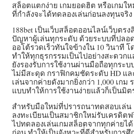
สล็อตแตกง่าย เกมยอดฮิต หรือเกมใหม่
ที่กำลังจะได้ทดลองเล่นก่อนลงทุนจริง
188bet เป็นเว็บสล็อตออนไลน์เว็บตรงลิ
ปัญหาผู้เล่นทุกระดับ ด้วยระบบที่ปล
ออโต้รวดเร็วทันใจข้างใน 10 วินาที โ
ทำให้ทุกธุรกรรมเป็นไปอย่างสะดวกและ
ยังรองรับการใช้งานผ่านมือถือทุกระบบ
ไม่มีสะดุด กราฟิกคมชัดระดับ HD และ
เล่นจากค่ายดังมากยิ่งกว่า 1,000 เกม
แบบทำให้การใช้งานง่ายแล้วก็เป็นมิตร
สำหรับมือใหม่ที่ปรารถนาทดสอบเล่น 1
ลงทะเบียนเป็นสมาชิกใหม่รับเครดิตฟ
ไปทดลองเล่นเกมสล็อตจากทุกค่ายได้ 
ก่อน ทำให้เป็นจังหวะที่ดีสำหรับการศ