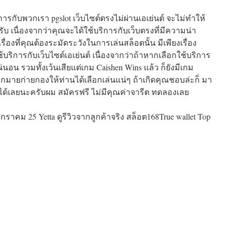
รกับพวกเรา pgslot เว็บไซต์ตรงไม่ผ่านเอเย่นต์ จะไม่ทำให้
ับ เนื่องจากว่าคุณจะได้ใช้บริการกับเว็บตรงที่มีความน่า
ื่องที่คุณต้องระมัดระวังในการเล่นสล็อตนั้น มีเพียงเรื่อง
ช้บริการกับเว็บไซต์เอเย่นต์ เนื่องจากว่าถ้าหากเลือกใช้บริการ
นอน รวมทั้งเว้นเสียแต่เกม Caishen Wins แล้ว ก็ยังมีเกม
กมายก่ายกองให้ท่านได้เลือกเล่นแน่ๆ ถ้าเกิดคุณชอบล่ะก็ มา
ได้เลยนะครับผม สมัครฟรี ไม่มีคุณค่าจารีต ทดลองเลย
กราคม 25 Yetta ดูรีวิวจากลูกค้าจริง สล็อต168True wallet Top