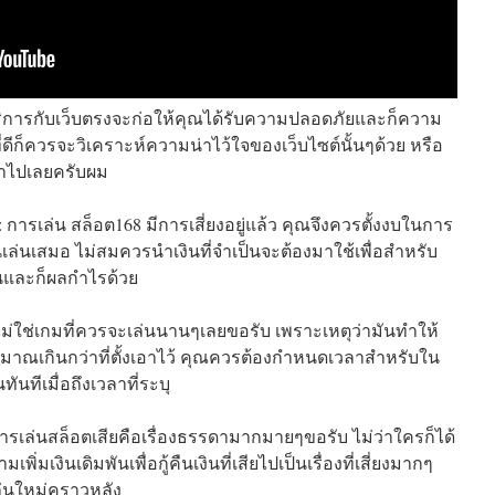
ช้บริการกับเว็บตรงจะก่อให้คุณได้รับความปลอดภัยและก็ความ
ที่ดีก็ควรจะวิเคราะห์ความน่าไว้ใจของเว็บไซต์นั้นๆด้วย หรือ
เราไปเลยครับผม
รเล่น สล็อต168 มีการเสี่ยงอยู่แล้ว คุณจึงควรตั้งงบในการ
ล่นเสมอ ไม่สมควรนำเงินที่จำเป็นจะต้องมาใช้เพื่อสำหรับ
และก็ผลกำไรด้วย
 ไม่ใช่เกมที่ควรจะเล่นนานๆเลยขอรับ เพราะเหตุว่ามันทำให้
มาณเกินกว่าที่ตั้งเอาไว้ คุณควรต้องกำหนดเวลาสำหรับใน
ันทีเมื่อถึงเวลาที่ระบุ
รเล่นสล็อตเสียคือเรื่องธรรดามากมายๆขอรับ ไม่ว่าใครก็ได้
ิ่มเงินเดิมพันเพื่อกู้คืนเงินที่เสียไปเป็นเรื่องที่เสี่ยงมากๆ
ล่นใหม่คราวหลัง