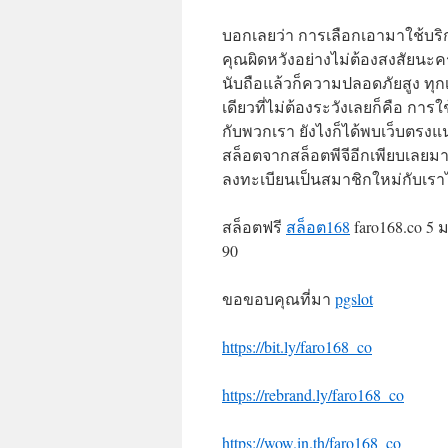
บอกเลยว่า การเลือกเอามาใช้บริกา
คุณผิดหวังอย่างไม่ต้องสงสัยนะคร
นับถือแล้วก็ความปลอดภัยสูง ทุกเร
เดียวที่ไม่ต้องระวังเลยก็คือ การใ
กับพวกเรา ยังไงก็ได้พบเว็บตรงแน่
สล็อตจากสล็อตพีจีอีกเพียบเลยมา
ลงทะเบียนเป็นสมาชิกใหม่กับเรา
สล็อตฟรี
สล็อต168
faro168.co 5 ม
90
ขอขอบคุณที่มา
pgslot
https://bit.ly/faro168_co
https://rebrand.ly/faro168_co
https://wow.in.th/faro168_co