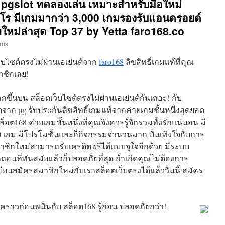
pgslot ทดลองเล่น เหมาะสำหรับมือใหม่
าโร มีเกมมากว่า 3,000 เกมรองรับแอนดรอยด์
ใหม่ล่าสุด Top 37 by Yetta faro168.co
ris
บไซต์ตรงไม่ผ่านเอเย่นต์จาก
faro168
ลิขสิทธิ์เกมแท้ที่คุณ
าชิกเลย!
กขึ้นบน สล็อตเว็บไซต์ตรงไม่ผ่านเอเย่นต์กันเถอะ! กับ
่สุดจาก pg รับประกันลิขสิทธิ์เกมแท้จากค่ายเกมชั้นหนึ่งสุดยอด
ต168 ค่ายเกมชั้นหนึ่งที่คุณจึงควรรู้จักรวมทั้งรักแน่นอน มี
000 เกม มีโปรโมชั่นและก็กิจกรรมจำนวนมาก บันเทิงใจกับการ
มาชิกใหม่สามารถรับเครดิตฟรีได้แบบจุใจอีกด้วย มีระบบ
ที่ทันสมัยแล้วก็ปลอดภัยที่สุด ถ้าเกิดคุณไม่ต้องการ
ียนสมัครสมาชิกใหม่กับเราสล็อตเว็บตรงได้แล้ววันนี้ สมัคร
กคราวก่อนพนันกับ สล็อต168 รู้ก่อน ปลอดภัยกว่า!