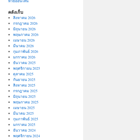
หวยออนไลน์
คลังเก็บ
สิงหาคม 2026
กรกฎาคม 2026
มิถุนายน 2026
พฤษภาคม 2026
เมษายน 2026
มีนาคม 2026
กุมภาพันธ์ 2026
มกราคม 2026
ธันวาคม 2025
พฤศจิกายน 2025
ตุลาคม 2025
กันยายน 2025
สิงหาคม 2025
กรกฎาคม 2025
มิถุนายน 2025
พฤษภาคม 2025
เมษายน 2025
มีนาคม 2025
กุมภาพันธ์ 2025
มกราคม 2025
ธันวาคม 2024
พฤศจิกายน 2024