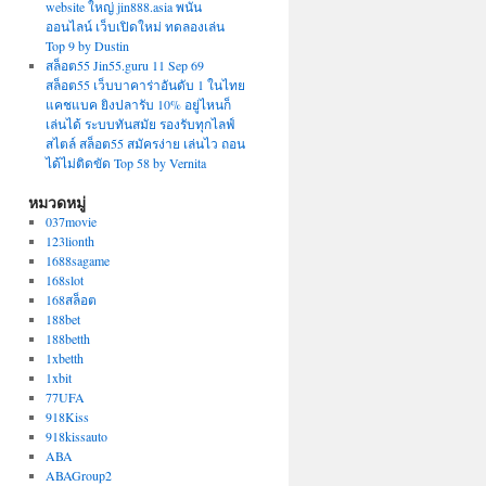
website ใหญ่ jin888.asia พนัน
ออนไลน์ เว็บเปิดใหม่ ทดลองเล่น
Top 9 by Dustin
สล็อต55 Jin55.guru 11 Sep 69
สล็อต55 เว็บบาคาร่าอันดับ 1 ในไทย
แคชแบค ยิงปลารับ 10% อยู่ไหนก็
เล่นได้ ระบบทันสมัย รองรับทุกไลฟ์
สไตล์ สล็อต55 สมัครง่าย เล่นไว ถอน
ได้ไม่ติดขัด Top 58 by Vernita
หมวดหมู่
037movie
123lionth
1688sagame
168slot
168สล็อต
188bet
188betth
1xbetth
1xbit
77UFA
918Kiss
918kissauto
ABA
ABAGroup2