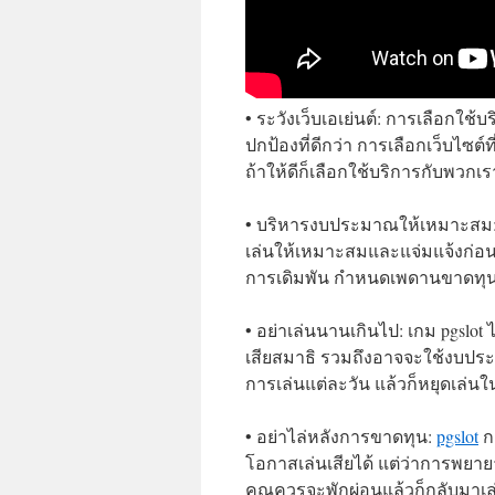
• ระวังเว็บเอเย่นต์: การเลือกใ
ปกป้องที่ดีกว่า การเลือกเว็บไซต์
ถ้าให้ดีก็เลือกใช้บริการกับพวก
• บริหารงบประมาณให้เหมาะสม: กา
เล่นให้เหมาะสมและแจ่มแจ้งก่อนเ
การเดิมพัน กำหนดเพดานขาดทุน
• อย่าเล่นนานเกินไป: เกม pgslot
เสียสมาธิ รวมถึงอาจจะใช้งบประ
การเล่นแต่ละวัน แล้วก็หยุดเล่นในท
• อย่าไล่หลังการขาดทุน:
pgslot
กา
โอกาสเล่นเสียได้ แต่ว่าการพยายามเพ
คุณควรจะพักผ่อนแล้วก็กลับมาเ