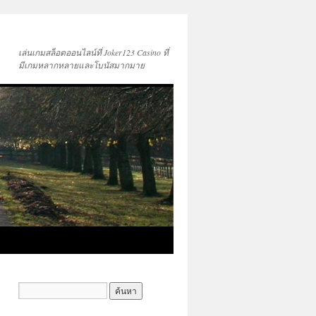
เล่นเกมสล็อตออนไลน์ที่ Joker123 Casino ที่
มีเกมหลากหลายและโบนัสมากมาย