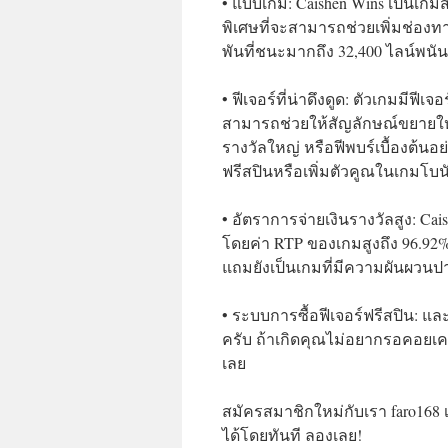
• แบบเกม: Caishen Wins เป็นเกม
พิเศษที่จะสามารถช่วยเพิ่มช่องทา
พันที่ชนะมากถึง 32,400 ไลน์พนั
• ฟีเจอร์ที่น่าดึงดูด: ตัวเกมมีฟีเ
สามารถช่วยให้สัญลักษณ์ขยายใหญ
รางวัลใหญ่ หรือฟีพบร์เบื้องต้นอย
ฟรีสปินหรือเพิ่มตัวคูณในเกมโบนั
• อัตราการจ่ายเงินรางวัลสูง: Cai
โดยค่า RTP ของเกมสูงถึง 96.92% 
แถมยังเป็นเกมที่มีความผันผวนป
• ระบบการซื้อฟีเจอร์ฟรีสปิน: แล
ครับ ถ้าเกิดคุณไม่อยากรอคอยเครื
เลย
สมัครสมาชิกใหม่กับเรา faro168 เ
ได้โดยทันที ลองเลย!