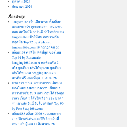
ตุลาคม 2024
กันยายน 2024
เรื่องล่าสุด
Tangtem168 เว็บเดียวครบ ทั้งสล็อต
และบาคาร่า ทุกยอดฝาก 10% ฝาก-
ถอน อัตโนมัติ การันตี กำไรหลักแสน
tangtem168 เข้าให้ทัน ก่อนรางวัล
หลุดมือ Top 32 by Alphonso
tangtem168e.com 19 กรกฎาคม 26
สล็อต168 คาสิโน ที่ดีที่สุด ของไทย
Top 91 by Rosemarie
hengjing168d.com ชวนเพื่อนรับ 2
เด้ง ยูสเดียว เล่นได้ทุกเกม ยูสเดียว
เล่นได้ทุกเกม hengjing168 แจก
เครดิตฟรี เยอะที่สุด 30 AUG 26
บาคาร่า 9 ก.ค. 69 บาคาร่า เปิดมุม
มองใหม่ของเกมบาคาร่า เซียนบา
คาร่าตัวจริงรับ 3 แสน ถอนได้จริงทุก
เวลา เว็บดี มีโต๊ะให้เลือกเยอะ บาคา
ร่า เข้าเล่นวันนี้ รับโปรดีทันที Top 90
by Pete Sexy168c.com
สล็อต888 สล็อต 2026 รวมเกมแตก
ง่าย ฟีเจอร์เด่น และวิธีเลือกเว็บที่
เหมาะกับผู้เล่น 17 สิงหาคม 26