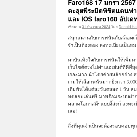
Faro168 17 มกรา 2567 
เนื้อหา
ตะลุยพีระมิดพิชิตแดนฟ
และ IOS faro168 อัปเดท
เขียนบน
31 ธันวาคม 2024
โดย
Donald Har
สนุกสนานกับการพนันกับสล็อตเว็
จำเป็นต้องลอง ลงทะเบียนเป็นสม
มาบันเทิงใจกับการพนันให้เพิ่มมา
เว็บไซต์ตรงไม่ผ่านเอเย่นต์ที่ดีที
เยอะมาก นำโดยค่ายหลักอย่าง สล็อ
เกมให้เลือกพนันมากยิ่งกว่า 3,
เดิมพันได้แต่ละวันตลอด 1 วัน ส
ทดสอบเล่นฟรี มาพร้อมระบบฝากถอน
คลาดโอกาสดีๆแบบงี้ล่ะก็ ลงทะเบ
เลย!
สิ่งที่คุณจำเป็นจะต้องรอบคอบทุ