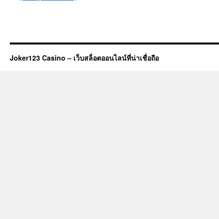
Joker123 Casino – เว็บสล็อตออนไลน์ที่น่าเชื่อถือ