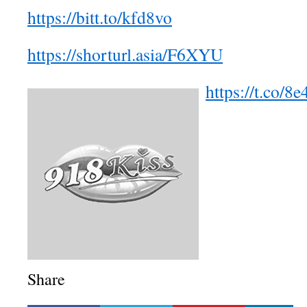
https://bitt.to/kfd8vo
https://shorturl.asia/F6XYU
https://t.co/
Share