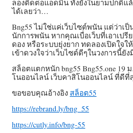
ลองติดต่อแอดมิน ทั้งยังในยามปกติแล้
ได้เลยว่า…
Bng55 ไม่ใช่แค่เว็บไซต์พนัน แต่ว่าเป็นเว
นักการพนัน หากคุณเบื่อเว็บที่เอาเปรี
ดอง หรือระบบยุ่งยาก ทดลองเปิดใจให
เข้าดวงใจว่าเว็บไซต์ดีๆในวงการนี้ยังมี
สล็อตแตกหนัก bng55 Bng55.one 19 ม.
โนออนไลน์ เว็บคาสิโนออนไลน์ ที่ดีที่
ขอขอบคุณอ้างอิง
สล็อต55
https://rebrand.ly/bng_55
https://cutly.info/bng-55