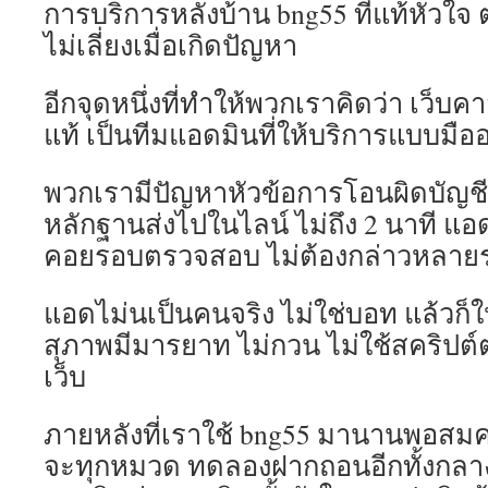
การบริการหลังบ้าน bng55 ที่แท้หัวใจ 
ไม่เลี่ยงเมื่อเกิดปัญหา
อีกจุดหนึ่งที่ทำให้พวกเราคิดว่า เว็บ
แท้ เป็นทีมแอดมินที่ให้บริการแบบมือ
พวกเรามีปัญหาหัวข้อการโอนผิดบัญชีว
หลักฐานส่งไปในไลน์ ไม่ถึง 2 นาที แอ
คอยรอบตรวจสอบ ไม่ต้องกล่าวหลาย
แอดไม่นเป็นคนจริง ไม่ใช่บอท แล้วก็
สุภาพมีมารยาท ไม่กวน ไม่ใช้สคริปต
เว็บ
ภายหลังที่เราใช้ bng55 มานานพอสมค
จะทุกหมวด ทดลองฝากถอนอีกทั้งกลา