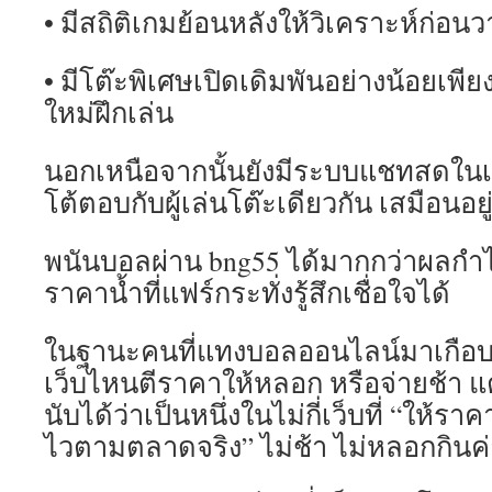
• มีสถิติเกมย้อนหลังให้วิเคราะห์ก่อนว
• มีโต๊ะพิเศษเปิดเดิมพันอย่างน้อยเพี
ใหม่ฝึกเล่น
นอกเหนือจากนั้นยังมีระบบแชทสดในเ
โต้ตอบกับผู้เล่นโต๊ะเดียวกัน เสมือนอย
พนันบอลผ่าน bng55 ได้มากกว่าผลกำ
ราคาน้ำที่แฟร์กระทั่งรู้สึกเชื่อใจได้
ในฐานะคนที่แทงบอลออนไลน์มาเกือบจะ
เว็บไหนตีราคาให้หลอก หรือจ่ายช้า แ
นับได้ว่าเป็นหนึ่งในไม่กี่เว็บที่ “ให้รา
ไวตามตลาดจริง” ไม่ช้า ไม่หลอกกิน