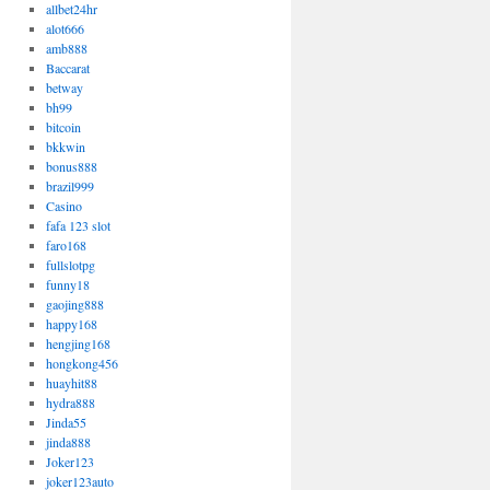
allbet24hr
alot666
amb888
Baccarat
betway
bh99
bitcoin
bkkwin
bonus888
brazil999
Casino
fafa 123 slot
faro168
fullslotpg
funny18
gaojing888
happy168
hengjing168
hongkong456
huayhit88
hydra888
Jinda55
jinda888
Joker123
joker123auto