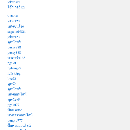
joker slot
โจ๊กเกอร์123
918kiss
joker123
หนังชนโรง
sagame168th
joker123
ดูหนังฟรี
pussy888
pussy888
บาคาร่า168
pgslot
pgheng99
fullslotpg
live22
ดูหนัง
ดูหนังฟรี
หนังออนไลน์
ดูหนังฟรี
pgslot77
ปั่นแตก66
บาคาร่าออนไลน์
punpro777
ซื้อหวยออนไลน์