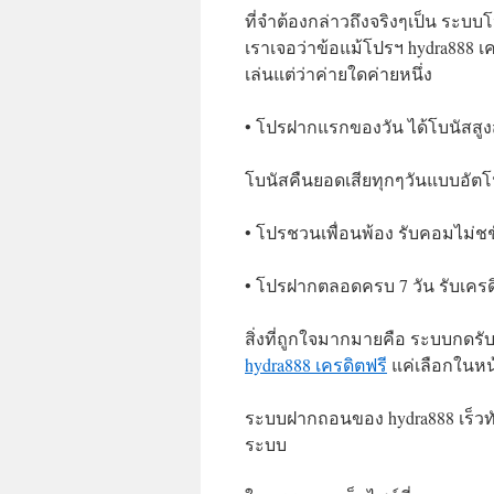
ที่จำต้องกล่าวถึงจริงๆเป็น ระบบ
เราเจอว่าข้อแม้โปรฯ hydra888 เค
เล่นแต่ว่าค่ายใดค่ายหนึ่ง
• โปรฝากแรกของวัน ได้โบนัสสูง
โบนัสคืนยอดเสียทุกๆวันแบบอัตโน
• โปรชวนเพื่อนพ้อง รับคอมไม่ช
• โปรฝากตลอดครบ 7 วัน รับเครดิ
สิ่งที่ถูกใจมากมายคือ ระบบกดรั
hydra888 เครดิตฟรี
แค่เลือกในหน้
ระบบฝากถอนของ hydra888 เร็วท
ระบบ