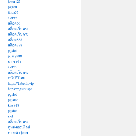
joker123
pg168
jinda55
slot99
สล็อต66
สล็อตเว็บตรง
สล็อตเว็บตรง
สล็อต888
สล็อต888
pgslot
pussy888
บาคาร่า
slotxo
สล็อตเว็บตรง
หนังโป๊ไทย
https://1xbetth.vip
https://pgslot.spa
pgslot
pg slot
kiss918
pgslot
slot
สล็อตเว็บตรง
ดูหนังออนไลน์
ทางเข้า joker