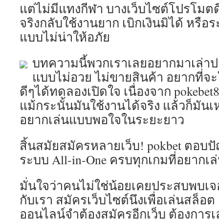
แต่ไม่มีแทงกีฬา บางเว็บไซต์โปรโมตดี
จริงกลับใช้งานยาก เบิกเงินมิได้ หร
แบบไม่น่าให้อภัย
บทความนี้พวกเราเลยอยากมาเล่าป
แบบไม่อวย ไม่ขายสินค้า อยากที่จะให
ดีๆได้ทดลองเปิดใจ เนื่องจาก pokebet8
แม้กระนั้นมันใช้งานได้จริง แล้วก็มัน
อยากเล่นแบบพอใจในระยะยาว
สิ้นสมัยสมัครหลายเว็บ! pokbet ตอบป
ระบบ All-in-One ครบทุกเกมที่อยากเล
มั่นใจว่าคนไม่ใช่น้อยเคยประสบพบเจ
กับเรา สมัครเว็บไซต์นึงเพื่อเล่นสล็
ออนไลน์จำต้องสมัครอีกเว็บ ต้องการเ