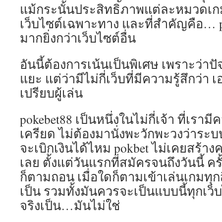
แม้กระนั้นประสิทธิภาพแต่ละหมวดเกมก
เว็บไซต์เฉพาะทาง และที่สำคัญคือ… 
มากยิ่งกว่าเว็บไซต์อื่น
อันนี้ต้องการเน้นเป็นพิเศษ เพราะว่าปั
แยะ แต่ว่ามีไม่กี่เว็บที่มีความรู้สึกว่
เปรียบผู้เล่น
pokebet88 เป็นหนึ่งในไม่กี่เจ้า ที่เราม
เครียด ไม่ต้องมานั่งพะวักพะวงว่าระบบ
จะเบิกเงินได้ไหม pokbet ไม่เคยสร้างคว
เลย ตั้งแต่วันแรกที่สมัครจนถึงวันนี้ ค
ก็ตามถอน เมื่อใดก็ตามเข้าเล่นเกมทุก
เป็น รวมทั้งมันควรจะเป็นแบบนี้ทุกเว็บไ
จริงเป็น…มันไม่ใช่