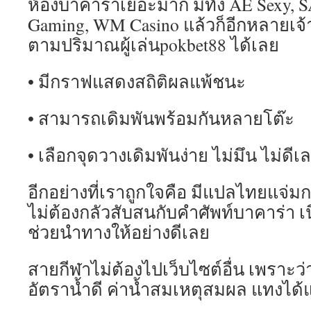
ห้องบาคาร่าเยอะมาก มีทั้ง AE Sexy, S
Gaming, WM Casino แล้วก็อีกหลายเจ้
ตามปริมาณผู้เล่นpokbet88 ได้เลย
• มีกราฟแสดงสถิติผลแพ้ชนะ
• สามารถเดิมพันพร้อมกันหลายโต๊ะ
• เลือกจุดวางเดิมพันง่าย ไม่มึน ไม่ดีเล
อีกอย่างที่เราถูกใจคือ มีแปลไทยแจ่มก
ไม่ต้องกลัวสับสนกับคำศัพท์บาคาร่า เ
ช่วยนำทางให้อย่างดีเลย
สายกีฬาไม่ต้องไปเว็บไซต์อื่น เพราะว่
อัตราน้ำดี ค่าน้ำสมเหตุสมผล แทงได