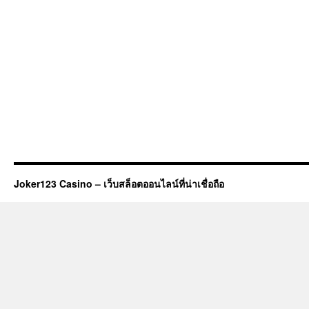
18
pokb
เว็บไซ
ใหญ่
สล็อต
เว็บ
ใหญ่
แจก
เครดิ
ฟรี
ทุก
วัน
โบนัส
Joker123 Casino – เว็บสล็อตออนไลน์ที่น่าเชื่อถือ
เพียบ
DEC
2568