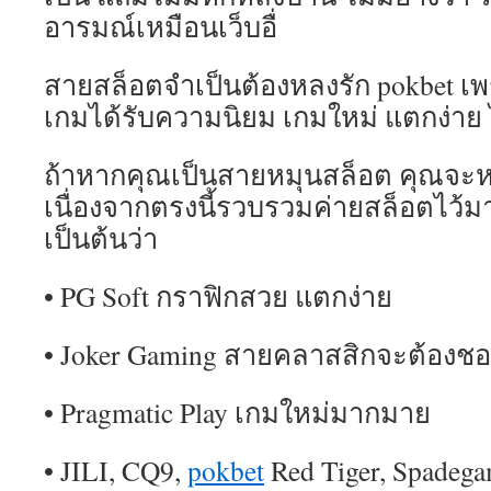
อารมณ์เหมือนเว็บอื่
สายสล็อตจำเป็นต้องหลงรัก pokbet เพ
เกมได้รับความนิยม เกมใหม่ แตกง่าย ไ
ถ้าหากคุณเป็นสายหมุนสล็อต คุณจะหล
เนื่องจากตรงนี้รวบรวมค่ายสล็อตไว้ม
เป็นต้นว่า
• PG Soft กราฟิกสวย แตกง่าย
• Joker Gaming สายคลาสสิกจะต้องช
• Pragmatic Play เกมใหม่มากมาย
• JILI, CQ9,
pokbet
Red Tiger, Spadeg