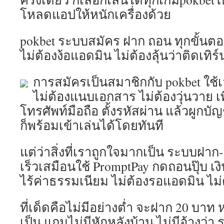
โหลดแอปให้หนักเครื่องด้วย
pokbet ระบบสมัคร ฝาก ถอน ทุกขั้นตอน
ไม่ต้องง้อแอดมิน ไม่ต้องลุ้นว่าติดเทิร์
การสมัครเป็นสมาชิกกับ pokbet ใช้เ
ไม่ต้องแนบเอกสาร ไม่ต้องวุ่นวาย เพ
โทรศัพท์มือถือ ตั้งรหัสผ่าน แล้วผูกบ
ก็พร้อมเข้าเล่นได้โดยทันที
แต่ว่าสิ่งที่เราถูกใจมากเป็น ระบบฝาก
เร็วเสมือนใช้ PromptPay กดถอนปุ๊บ เง
ไร้ค่าธรรมเนียม ไม่ต้องรอแอดมิน ไม
ที่เด็ดคือไม่มีอย่างต่ำ จะฝาก 20 บาท
เป็น แถมไม่มีหักหลังบ้าน ไม่มีอ้างว่า 