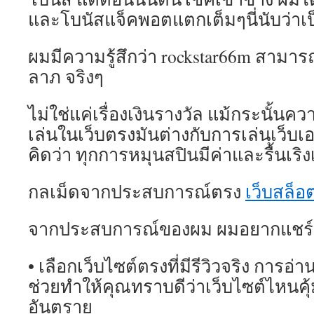
และโบนัสแจ็คพอตแตกเต็มๆนี่นับว่าเป็
ผมมีความรู้สึกว่า rockstar66m สามา
ลาภ จริงๆ
ไม่ใช่แค่เรื่องเงินรางวัล แม้กระนั้นคว
เล่นในเว็บตรงมันต่างกับการเล่นเว็บเ
คิดว่า ทุกการหมุนสปินมีค่าและรื้นเริงเ
กลเม็ดจากประสบการณ์ตรง
เว็บสล็อ
จากประสบการณ์ของผม ผมอยากแชร์กลเ
• เลือกเว็บไซต์ตรงที่มีรีวิวจริง การอ่า
ช่วยทำให้คุณทราบดีว่าเว็บไซต์ไหนคุ้
อันตราย