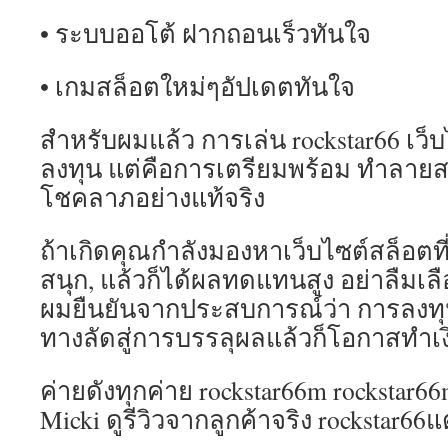
• ระบบออโต้ ฝากถอนเร็วทันใจ
• เกมสล็อตใหม่ๆอัปเดตทันใจ
สำหรับผมแล้ว การเล่น rockstar66 เว็
ลงทุน แต่คือการเตรียมพร้อม ทำลายสถิ
โชคลาภอย่างแท้จริง
ถ้าเกิดคุณกำลังมองหาเว็บไซต์สล็อตที่ท
สนุก, แล้วก็ได้ผลทดแทนสูง อย่าลืมเ
ผมยืนยันจากประสบการณ์ว่า การลงทุน
ทางลัดสู่การบรรลุผลแล้วก็โอกาสทำเงิน
ค่ายดังทุกค่าย rockstar66m rockstar6
Micki ดูรีวิวจากลูกค้าจริง rockstar66