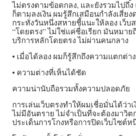
ไม่ตรงตามข้อตกลง, และยังรวมไปถึง 
ก็ตามลงเงิน ผมรู้สึกเสมือนกำลังเสี่ยง
กระทั่งวันหนึ่งสหายชี้แนะให้ลอง เว็บ
“โดยตรง” ไม่ใช่แค่ชื่อเรียก มันหมายถึ
บริการหลักโดยตรง ไม่ผ่านคนกลาง
• เมื่อได้ลอง ผมก็รู้สึกถึงความแตกต่า
• ความต่างที่เห็นได้ชัด
ความน่านับถือรวมทั้งความปลอดภัย
การเล่นเว็บตรงทำให้ผมเชื่อมั่นได้ว่า
ไม่มีอันตราย ไม่จำเป็นที่จะต้องมาวิต
ประเด็นการโกงหรือการปิดเว็บไซต์หน