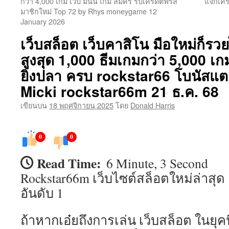
กว่า 4,000 เกม เว็บ มันนี่ เกม สมัคร รับเครดิตฟรีส
แจกเคร
เนื้อหา
มาชิกใหม่ Top 72 by Rhys moneygame 12
January 2026
เว็บสล็อต เว็บคาสิโน มือใหม่ก็รวย
สูงสุด 1,000 ธีมเกมกว่า 5,000 เก
ยิงปลา ครบ rockstar66 โบนัสแต
Micki rockstar66m 21 ธ.ค. 68
เขียนบน
18 พฤศจิกายน 2025
โดย
Donald Harris
0
0
Read Time:
6 Minute, 3 Second
Rockstar66m เว็บไซต์สล็อตใหม่ล่าสุ
อันดับ 1
ถ้าหากเอ๋ยถึงการเล่น เว็บสล็อต ในยุคน