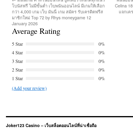
โบนัสฟรี ไม่มีขั้นต่ำ เว็บพนันออนไลน์ มีเกมให้เลือก
Celina 18
กว่า 4,000 เกม เว็บ มันนี่ เกม สมัคร รับเครดิตฟรีส
แจกเคร
มาชิกใหม่ Top 72 by Rhys moneygame 12
January 2026
Average Rating
5 Star
0%
4 Star
0%
3 Star
0%
2 Star
0%
1 Star
0%
(Add your review)
Joker123 Casino – เว็บสล็อตออนไลน์ที่น่าเชื่อถือ