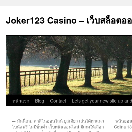
Joker123 Casino – เว็บสล็อตออนไ
ข้าม
หน้าแรก
Blog
Contact
Lets get your new site up and
ไป
←
มันนี่เกม คาสิโนออนไลน์ ยูสเดียว เล่นได้ทุกแนว
พนันออนไ
ยัง
โบนัสฟรี ไม่มีขั้นต่ำ เว็บพนันออนไลน์ มีเกมให้เลือก
Celina 18