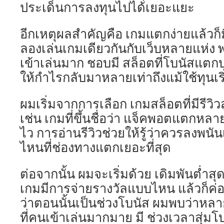
ประเด็นการลงทุนไปได้เยอะแยะ
อีกเหตุผลสำคัญคือ เกมแตกง่ายแล้วก็
ลองเล่นเกมเดียวกันกับเว็บหลายแห่ง พบ
เข้าเล่นมาก ชอบมี สล็อตที่โบนัสแตกบ
ให้กำไรกลับมาหลายเท่าถึงแม้ใช้ทุนเริ
ผมเริ่มจากการเลือก เกมสล็อตที่มีรีวิวสู
เช่น เกมที่ขึ้นชื่อว่า แจ็คพอตแตกหลา
ไว การอ่านรีวิวช่วยให้รู้ว่าควรลงพนั
ไหนที่ช่องทางแตกเยอะที่สุด
ต่อจากนั้น ผมจะเริ่มด้วย เดิมพันต่ำสุด
เกมมีการจ่ายรางวัลแบบไหน แล้วก็ค่อย
ว่าตอนนั้นเป็นช่วงโบนัส ผมพบว่าหล
ที่คนเข้าเล่นมากมาย มี ช่วงเวลาสุ่มโบ