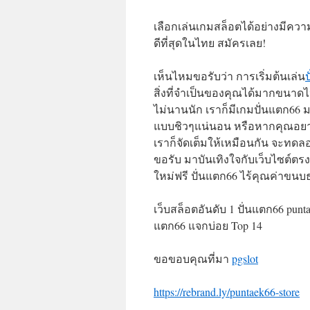
เลือกเล่นเกมสล็อตได้อย่างมีความส
ดีที่สุดในไทย สมัครเลย!
เห็นไหมขอรับว่า การเริ่มต้นเล่น
สิ่งที่จำเป็นของคุณได้มากขนาด
ไม่นานนัก เราก็มีเกมปั่นแตก66 ม
แบบชิวๆแน่นอน หรือหากคุณอยากเล
เราก็จัดเต็มให้เหมือนกัน จะทดล
ขอรับ มาบันเทิงใจกับเว็บไซต์ตรงแ
ใหม่ฟรี ปั่นแตก66 ไร้คุณค่าขนบ
เว็บสล็อตอันดับ 1 ปั่นแตก66 pun
แตก66 แจกบ่อย Top 14
ขอขอบคุณที่มา
pgslot
https://rebrand.ly/puntaek66-store