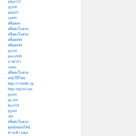
joker123
pg168
jinda55
slot99
สล็อต66
สล็อตเว็บตรง
สล็อตเว็บตรง
สล็อต888
สล็อต888
pgslot
pussy888
บาคาร่า
slotxo
สล็อตเว็บตรง
หนังโป๊ไทย
https://1xbetth.vip
https://pgslot.spa
pgslot
pg slot
kiss918
pgslot
slot
สล็อตเว็บตรง
ดูหนังออนไลน์
ทางเข้า joker