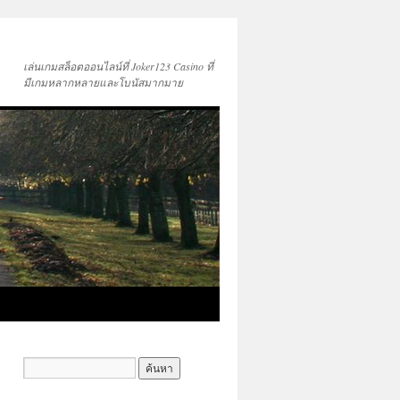
เล่นเกมสล็อตออนไลน์ที่ Joker123 Casino ที่
มีเกมหลากหลายและโบนัสมากมาย