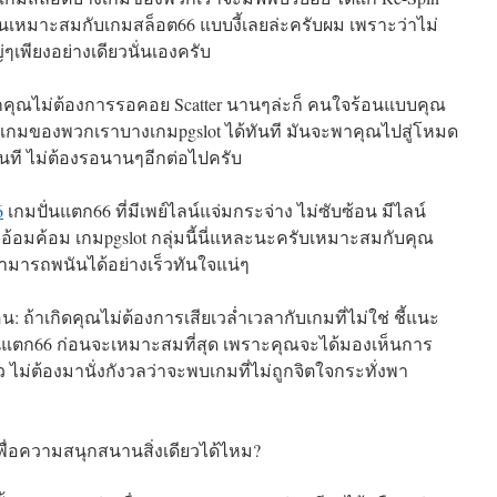
อนเหมาะสมกับเกมสล็อต66 แบบงี้เลยล่ะครับผม เพราะว่าไม่
เพียงอย่างเดียวนั่นเองครับ
ถ้าหากคุณไม่ต้องการรอคอย Scatter นานๆล่ะก็ คนใจร้อนแบบคุณ
ับเกมของพวกเราบางเกมpgslot ได้ทันที มันจะพาคุณไปสู่โหมด
นที ไม่ต้องรอนานๆอีกต่อไปครับ
6
เกมปั่นแตก66 ที่มีเพย์ไลน์แจ่มกระจ่าง ไม่ซับซ้อน มีไลน์
อ้อมค้อม เกมpgslot กลุ่มนี้นี่แหละนะครับเหมาะสมกับคุณ
มารถพนันได้อย่างเร็วทันใจแน่ๆ
น: ถ้าเกิดคุณไม่ต้องการเสียเวล่ำเวลากับเกมที่ไม่ใช่ ชี้แนะ
่นแตก66 ก่อนจะเหมาะสมที่สุด เพราะคุณจะได้มองเห็นการ
็ว ไม่ต้องมานั่งกังวลว่าจะพบเกมที่ไม่ถูกจิตใจกระทั่งพา
พื่อความสนุกสนานสิ่งเดียวได้ไหม?