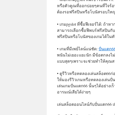
หรือตัวคูณที่ออกบ่อยๆคนที่ใจร้
ต้องรอฟรีสปินหรือโบนัสรอบใหญ่ๆ
• เกมpgslot ที่ซื้อฟีเจอร์ได้: 
สามารถเลือกซื้อฟีพบร์ฟรีสปินก
ฟรีสปินหรือโบนัสของเกมได้ในทั
• เกมที่มีเพย์ไลน์แน่ชัด:
ปั่นแตก6
พนันไม่เยอะแยะนัก มีข้อตกลงไม่
แบบสุดๆเพราะจะช่วยทำให้คุณสา
• ดูรีวิวหรือทดลองเล่นสล็อต66ก่อ
ให้มองรีวิวเกมหรือทดลองเล่นปั
เล่นเกมปั่นแตก66 นั้นๆได้อย่างเร
อารมณ์เสียได้ง่ายๆ
เล่นสล็อตออนไลน์กับปั่นแตก66 เ