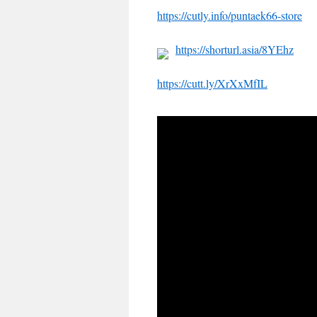
https://cutly.info/puntaek66-store
https://shorturl.asia/8YEhz
https://cutt.ly/XrXxMfIL