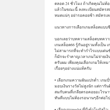
ตลอด 24 ชั่วโมง ถ้าเกิดคุณไม่ต
แล้วในขณะนี้ ลงทะเบียนสมัครสมา
หมดแน่ๆ อย่ารอคอยช้า สมัครเล
แนวทางการเลือกเกมสล็อตแบบช
บอกเลยว่าบทความสล็อตบทความนี
เกมสล็อต66 รู้กันอยู่รวมทั้งเป็น
ไม่สามารถที่จะทำกำไรแบบเด่นชัดข
ก็มักจะรำคาญเวลาเกมไม่จ่ายเงิ
ครับผม เพียงคุณเลือกเกมให้เหมา
เรื่อยๆอย่างแน่แท้ครับ
• เลือกเกมความผันแปรต่ำ: เกมปั
มอบเงินรางวัลไม่สูงนัก แต่การันต
สมกับคนที่เกลียดรอคอยอะไรนานๆ
ทันทีแบบไม่ต้องรอนานๆอีกต่อไป ด
• เลือกเกมpgslot ที่มีเข้าโบนัส