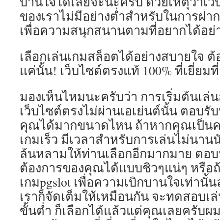
บานใจได้เลยจ้ะนะครับ ด้วยเหตุว่าเว็
ของเราไม่มีอย่างต่ำสำหรับในการฝา
เพื่อความสนุกสนานตามที่อยากได้อย
เลือกเล่นเกมสล็อตได้อย่างสบายใจ ต้
แค่นั้น! เว็บไซต์ตรงแท้ 100% ที่เยี่ยม
มองเห็นไหมนะครับว่า การเริ่มต้นเล่
เว็บไซต์ตรงไม่ผ่านเอเย่นต์นั้น ตอบรับ
คุณได้มากขนาดไหน ถ้าหากคุณเป็นคน
เกมเร็ว มีเวลาสำหรับการเล่นไม่นานนั
ล้นหลามให้ท่านเลือกอีกมากมาย ตอบปั
ต้องการของคุณได้แบบชิวๆแน่ๆ หรือถ
เกมpgslot เพื่อความเบิกบานใจเท่านั้น
เราก็จัดเต็มให้เหมือนกัน จะทดสอบเล่
ขั้นต่ำ ก็เลือกได้แล้วแต่คุณเลยครับ