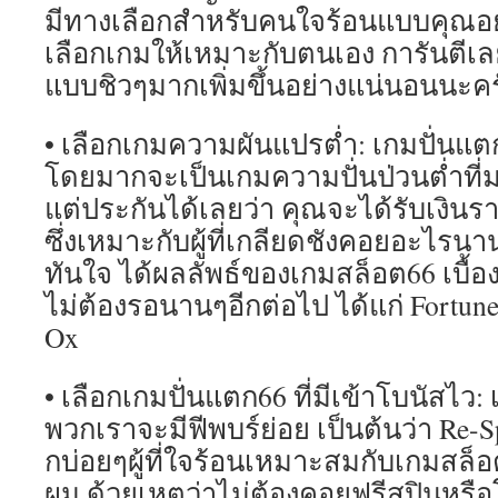
มีทางเลือกสำหรับคนใจร้อนแบบคุณอยู
เลือกเกมให้เหมาะกับตนเอง การันตีเลย
แบบชิวๆมากเพิ่มขึ้นอย่างแน่นอนนะคร
• เลือกเกมความผันแปรต่ำ: เกมปั่นแต
โดยมากจะเป็นเกมความปั่นป่วนต่ำที่มอ
แต่ประกันได้เลยว่า คุณจะได้รับเงินร
ซึ่งเหมาะกับผู้ที่เกลียดชังคอยอะไรน
ทันใจ ได้ผลลัพธ์ของเกมสล็อต66 เบื้
ไม่ต้องรอนานๆอีกต่อไป ได้แก่ Fortune
Ox
• เลือกเกมปั่นแตก66 ที่มีเข้าโบนัสไ
พวกเราจะมีฟีพบร์ย่อย เป็นต้นว่า Re-S
กบ่อยๆผู้ที่ใจร้อนเหมาะสมกับเกมสล็อ
ผม ด้วยเหตุว่าไม่ต้องคอยฟรีสปินหรื