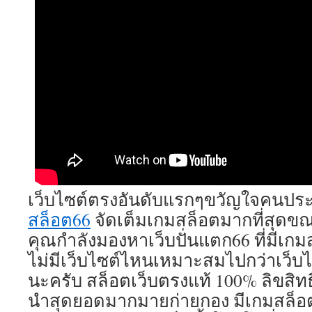
เว็บไซต์ตรงอันดับแรกๆขวัญใจคนปร
สล็อต66
จัดเต็มเกมสล็อตมากที่สุดขณ
คุณกำลังมองหาเว็บปั่นแตก66 ที่มีเกมส
ไม่มีเว็บไซต์ไหนเหมาะสมไปกว่าเว็บไ
นะครับ สล็อตเว็บตรงแท้ 100% ลิขสิทธ
นำสุดยอดมากมายก่ายกอง มีเกมสล็อต6