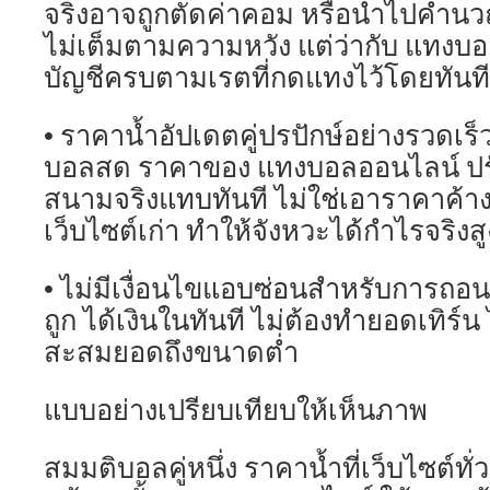
จริงอาจถูกตัดค่าคอม หรือนำไปคำนวณ
ไม่เต็มตามความหวัง แต่ว่ากับ แทงบ
บัญชีครบตามเรตที่กดแทงไว้โดยทันที
• ราคาน้ำอัปเดตคู่ปรปักษ์อย่างรวดเ
บอลสด ราคาของ แทงบอลออนไลน์ ป
สนามจริงแทบทันที ไม่ใช่เอาราคาค้าง
เว็บไซต์เก่า ทำให้จังหวะได้กำไรจริงสู
• ไม่มีเงื่อนไขแอบซ่อนสำหรับการถ
ถูก ได้เงินในทันที ไม่ต้องทำยอดเทิร์น 
สะสมยอดถึงขนาดต่ำ
แบบอย่างเปรียบเทียบให้เห็นภาพ
สมมติบอลคู่หนึ่ง ราคาน้ำที่เว็บไซต์ทั่ว