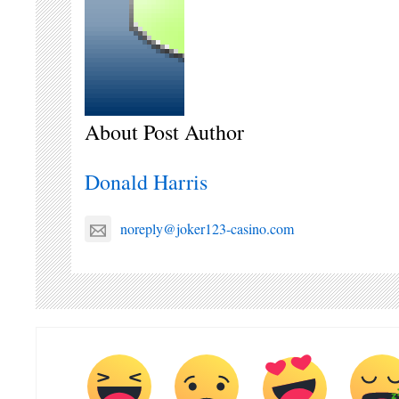
About Post Author
Donald Harris
noreply@joker123-casino.com