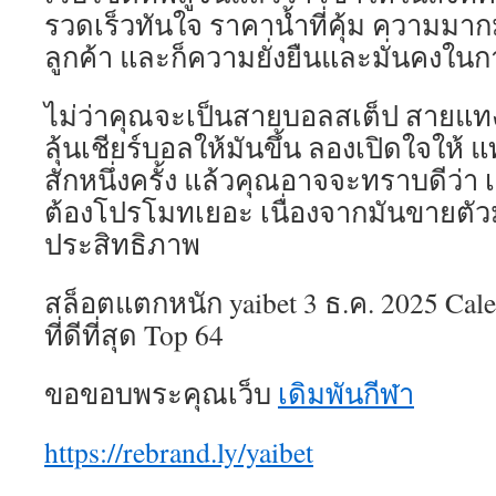
รวดเร็วทันใจ ราคาน้ำที่คุ้ม ความม
ลูกค้า และก็ความยั่งยืนและมั่นคงในก
ไม่ว่าคุณจะเป็นสายบอลสเต็ป สายแท
ลุ้นเชียร์บอลให้มันขึ้น ลองเปิดใจให
สักหนึ่งครั้ง แล้วคุณอาจจะทราบดีว่า เ
ต้องโปรโมทเยอะ เนื่องจากมันขายตัว
ประสิทธิภาพ
สล็อตแตกหนัก yaibet 3 ธ.ค. 2025 Caleb
ที่ดีที่สุด Top 64
ขอขอบพระคุณเว็บ
เดิมพันกีฬา
https://rebrand.ly/yaibet