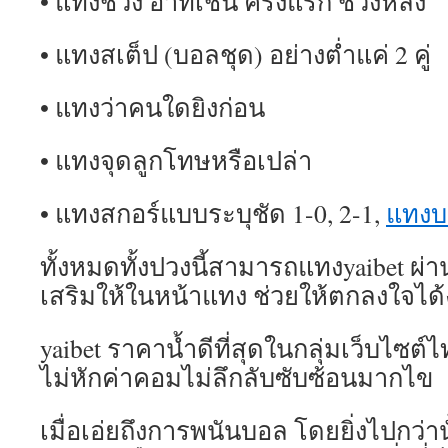
• แทงช่วง อาทิเช่น ครึ่งแรก ช่วงหลัง
• แทงสเต็ป (บอลชุด) อย่างต่ำแค่ 2 คู่
• แทงว่าคนใดยิงก่อน
• แทงจุดลูกโทษหรือเปล่า
• แทงสกอร์แบบระบุชัด 1-0, 2-1,
แทงบ
ทั้งหมดทั้งปวงนี้สามารถแทงyaibet ผ่านม
เสริมให้ในหน้าแทง ช่วยให้ตกลงใจได้ง
yaibet ราคาน้ำดีที่สุดในกลุ่มเว็บไซต์ไ
ไม่หักค่าคอมไม่ลึกลับซับซ้อนมากไข
เมื่อเอ่ยถึงการพนันบอล โดยยิ่งไปกว่า