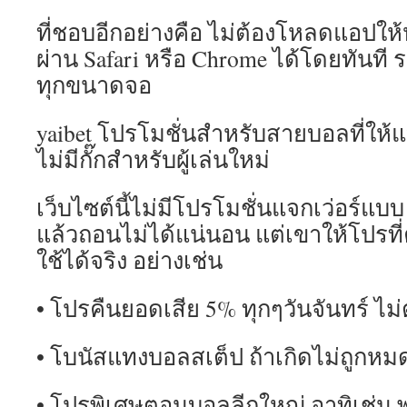
ที่ชอบอีกอย่างคือ ไม่ต้องโหลดแอปให้ห
ผ่าน Safari หรือ Chrome ได้โดยทันที 
ทุกขนาดจอ
yaibet โปรโมชั่นสำหรับสายบอลที่ให้แบ
ไม่มีกั๊กสำหรับผู้เล่นใหม่
เว็บไซต์นี้ไม่มีโปรโมชั่นแจกเว่อร์แบบ
แล้วถอนไม่ได้แน่นอน แต่เขาให้โปร
ใช้ได้จริง อย่างเช่น
• โปรคืนยอดเสีย 5% ทุกๆวันจันทร์ ไม่
• โบนัสแทงบอลสเต็ป ถ้าเกิดไม่ถูกหมด
• โปรพิเศษตอนบอลลีกใหญ่ อาทิเช่น พ