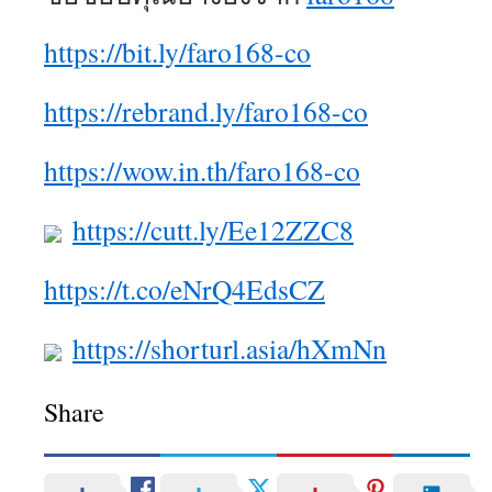
https://bit.ly/faro168-co
https://rebrand.ly/faro168-co
https://wow.in.th/faro168-co
https://cutt.ly/Ee12ZZC8
https://t.co/eNrQ4EdsCZ
https://shorturl.asia/hXmNn
Share