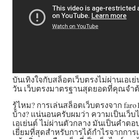
บันเทิงใจกับสล็อตเว็บตรงไม่ผ่านเอเย่
วัน เว็บตรงมาตรฐานสุดยอดที่คุณจำ
รู้ไหม? การเล่นสล็อตเว็บตรงจาก faro
บ้าง? แน่นอนครับผมว่า ความเป็นเว็บ
เอเย่นต์ ไม่ผ่านตัวกลาง มันเป็นคำตอบ
เยี่ยมที่สุดสำหรับการได้กำไรจากการเ