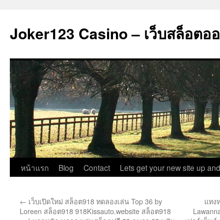
Joker123 Casino – เว็บสล็อตออนไ
ข้าม
หน้าแรก
Blog
Contact
Lets get your new site up and
ไป
←
เว็บเปิดใหม่ สล็อต918 ทดลองเล่น Top 36 by
แทงห
ยัง
Loreen สล็อต918 918Kissauto.website สล็อต918
Lawanna L