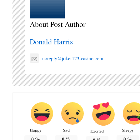
About Post Author
Donald Harris
noreply@joker123-casino.com
Happy
Sad
Sleepy
Excited
0
%
0
%
0
%
0
%