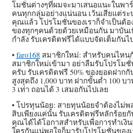
โมชั่นต่างๆที่ผมจะมาเสนอแนะในพาร์ทน
คนทุกกลุ่มอย่างแน่นอน เว้นเสียแต่ร
คุณแล้ว โปรโมชั่นของเราก็จำเป็นต้
ของทุกๆคนด้วยด้วยเหมือนกัน มาบันเท
กำลัง รับเครดิตฟรีได้แบบจัดเต็มกันไ
•
faro168
สมาชิกใหม่: สำหรับคนไหนกันแ
สมาชิกใหม่เข้ามา อย่าลืมรับโปรโมชั
ครับ รับเครดิตฟรี 50% ของยอดฝากกัน
สูงสุดถึง 1,000 บาท ฝากขั้นต่ำ 100 บ
3 เท่า ถอนได้ 3 เสมอกันไปเลย
• โปรทุนน้อย: สายทุนน้อยจำต้องไม่พ
สิบเพียงแค่นั้น รับเครดิตฟรีหลักร้อยกั
คุณได้ได้โอกาสสำหรับเพื่อการทำเงิน
ใครกันแน่พอใจก็มารับโปรโมชั่นของเ