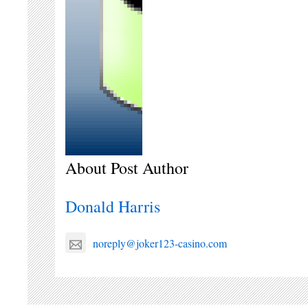
About Post Author
Donald Harris
noreply@joker123-casino.com