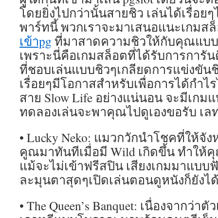
โดยยิ่งไปกว่านั้นสายชิว เล่นได้เรื่อยๆ
พาร์ทนี้ พวกเราจะมาเสนอแนะเกมส
เข้าpg
ที่มาสาดความชิวให้กับคุณแบ
เพราะนี่คือเกมสล็อตที่ได้รับการการั
ที่ชอบเล่นแบบชิวๆเกลียดการแข่งขันชิงช
เรื่อยๆมีโอกาสสำหรับเพื่อการได้กำไ
สาย Slow Life อย่างแน่นอน จะมีเกมแบ
ทดลองเล่นจะพาคุณไปดูเองขอรับ เล
• Lucky Neko: แมวกวักนำโชคที่ให้จังห
คูณมาทันทีเมื่อมี Wild เกิดขึ้น ทำให
แม้จะไม่เข้าฟรีสปิน เสียงเกมมาแบบ
ละมุนตาสุดๆเปิดเล่นตอนดูหนังก็ยังได
• The Queen’s Banquet: เนื่องจากว่าต