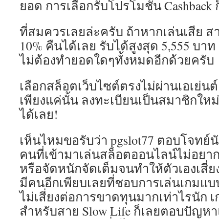
ยอด การเลือกรับโปรโมชั่น Cashback ก็
ที่สมควรเลยล่ะครับ ถ้าหากเล่นเสีย 
10% คืนได้เลย รับได้สูงสุด 5,555 บาท
ไม่ต้องทำยอดใดๆทั้งหมดอีกด้วยครับ
เลือกสล็อตเว็บไซต์ตรงไม่ผ่านเอเย่นต์
เพียงแค่นั้น ลงทะเบียนเป็นสมาชิกใหม่
ได้เลย!
เห็นไหมขอรับว่า pgslot77 ตอบโจทย์
คนที่เข้ามาเล่นสล็อตออนไลน์ไม่อย
หรือจัดหนักจัดเต็มจนทำให้ตัวเองเสี่
มีคนอีกเพียบเลยที่ชอบการเล่นเกมแบบช
ไม่เสี่ยงต่อการขาดทุนมากเท่าไรนัก เ
สำหรับสาย Slow Life ก็เลยตอบปัญหา