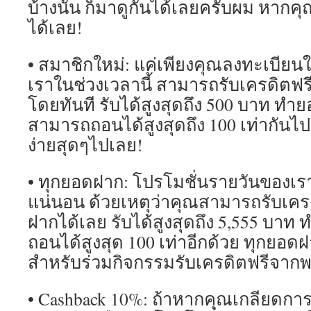
บ้างนั้น ก็มาดูกันได้เลยครับผม หาก
ได้เลย!
• สมาชิกใหม่: แค่เพียงคุณลงทะเบียนใ
เราในช่วงเวลานี้ สามารถรับเครดิตฟ
โดยทันที รับได้สูงสุดถึง 500 บาท ทำยอ
สามารถถอนได้สูงสุดถึง 100 เท่ากันไ
ง่ายสุดๆไปเลย!
• ทุกยอดฝาก: โปรโมชั่นรายวันของเ
แน่นอน ด้วยเหตุว่าคุณสามารถรับเคร
ฝากได้เลย รับได้สูงสุดถึง 5,555 บาท 
ถอนได้สูงสุด 100 เท่าอีกด้วย ทุกยอด
สำหรับร่วมกิจกรรมรับเครดิตฟรีจากพ
• Cashback 10%: ถ้าหากคุณเกลียดการ