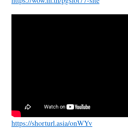
https://wow.in.th/pgslot77-site
https://shorturl.asia/onWYv