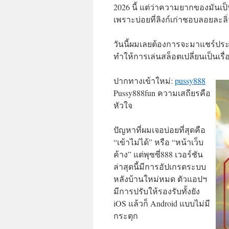
2026 นี้ แต่ว่าความยากของมันเป็
เพราะบ่อยที่ลิงก์เก่าชอบลอยล
วันนี้ผมเลยต้องการจะมาแชร์ปร
ทำให้การเล่นสล็อตเปลี่ยนเป็นเรื่
ปากทางเข้าใหม่:
pussy888
Pussy888fun ความเสถียรคือ
หัวใจ
ปัญหาที่ผมเจอบ่อยที่สุดคือ
“เข้าไม่ได้” หรือ “หน้าเว็บ
ค้าง” แต่พุซซี่888 เวอร์ชัน
ล่าสุดนี้มีการอัปเกรดระบบ
หลังบ้านใหม่หมด ตัวแอปฯ
มีการปรับให้รองรับทั้งยัง
iOS แล้วก็ Android แบบไม่มี
กระตุก