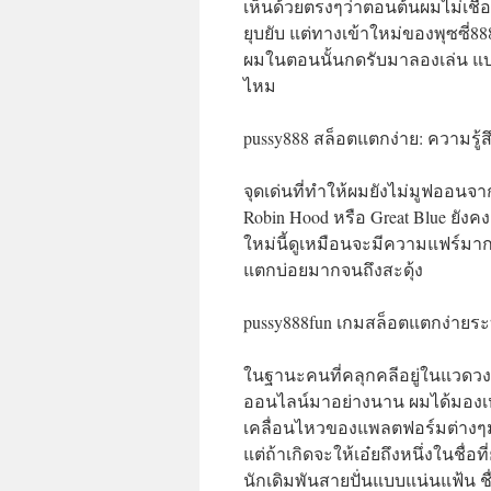
เห็นด้วยตรงๆว่าตอนต้นผมไม่เชื่อ
ยุบยับ แต่ทางเข้าใหม่ของพุซซี่8
ผมในตอนนั้นกดรับมาลองเล่น แบบไม
ไหม
pussy888 สล็อตแตกง่าย: ความรู้สึก
จุดเด่นที่ทำให้ผมยังไม่มูฟออนจ
Robin Hood หรือ Great Blue ยังค
ใหม่นี้ดูเหมือนจะมีความแฟร์มากข
แตกบ่อยมากจนถึงสะดุ้ง
pussy888fun เกมสล็อตแตกง่ายระบบ
ในฐานะคนที่คลุกคลีอยู่ในแวดว
ออนไลน์มาอย่างนาน ผมได้มอง
เคลื่อนไหวของแพลตฟอร์มต่างๆม
แต่ถ้าเกิดจะให้เอ๋ยถึงหนึ่งในชื่อ
นักเดิมพันสายปั่นแบบแน่นแฟ้น ช