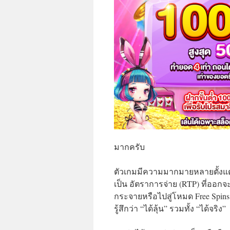
มากครับ
ตัวเกมมีความมากมายหลายตั้งแต่ธ
เป็น อัตราการจ่าย (RTP) ที่ออกจ
กระจายหรือไปสู่โหมด Free Spins ไ
รู้สึกว่า “ได้ลุ้น” รวมทั้ง “ได้จริง”