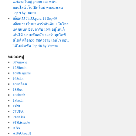
website ใหญ่ jin888.asia พนัน
ออนไลน์ เว็บเปิดใหม่ ทดลองเล่น
Top 9 by Dustin
สล็อต55 Jin55.guru 11 Sep 69
สล็อต55 เว็บบาคาร่าอันดับ 1 ในไทย
แคชแบค ยิงปลารับ 10% อยู่ไหนก็
เล่นได้ ระบบทันสมัย รองรับทุกไลฟ์
สไตล์ สล็อต55 สมัครง่าย เล่นไว ถอน
ได้ไม่ติดขัด Top 58 by Vernita
หมวดหมู่
037movie
123lionth
1688sagame
168slot
168สล็อต
188bet
188betth
1xbetth
1xbit
77UFA
918Kiss
918kissauto
ABA
ABAGroup2