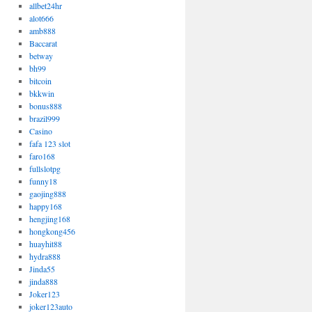
allbet24hr
alot666
amb888
Baccarat
betway
bh99
bitcoin
bkkwin
bonus888
brazil999
Casino
fafa 123 slot
faro168
fullslotpg
funny18
gaojing888
happy168
hengjing168
hongkong456
huayhit88
hydra888
Jinda55
jinda888
Joker123
joker123auto