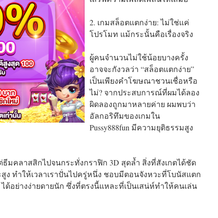
2. เกมสล็อตแตกง่าย: ไม่ใช่แค่
โปรโมท แม้กระนั้นคือเรื่องจริง
ผู้คนจำนวนไม่ใช้น้อยบางครั้ง
อาจจะกังวลว่า “สล็อตแตกง่าย”
เป็นเพียงคำโฆษณาชวนเชื่อหรือ
ไม่? จากประสบการณ์ที่ผมได้ลอง
ผิดลองถูกมาหลายค่าย ผมพบว่า
อัลกอริทึมของเกมใน
Pussy888fun มีความยุติธรรมสูง
ีมคลาสสิกไปจนกระทั่งกราฟิก 3D สุดล้ำ สิ่งที่สังเกตได้ชัด
ะสูง ทำให้เวลาเราปั่นไปครู่หนึ่ง ชอบมีตอนจังหวะที่โบนัสแตก
ด้อย่างง่ายดายนัก ซึ่งที่ตรงนี้แหละที่เป็นเสน่ห์ทำให้คนเล่น