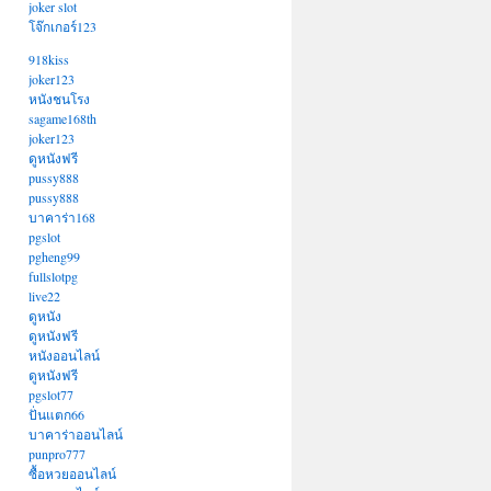
joker slot
โจ๊กเกอร์123
918kiss
joker123
หนังชนโรง
sagame168th
joker123
ดูหนังฟรี
pussy888
pussy888
บาคาร่า168
pgslot
pgheng99
fullslotpg
live22
ดูหนัง
ดูหนังฟรี
หนังออนไลน์
ดูหนังฟรี
pgslot77
ปั่นแตก66
บาคาร่าออนไลน์
punpro777
ซื้อหวยออนไลน์