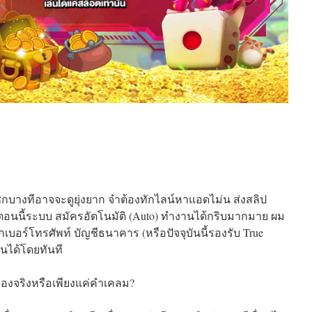
กบางทีอาจจะดูยุ่งยาก จำต้องทักไลน์หาแอดไม่น ส่งสลิป
นตอนนี้ระบบ สมัครอัตโนมัติ (Auto) ทำงานได้กริบมากมาย ผม
กเบอร์โทรศัพท์ บัญชีธนาคาร (หรือปัจจุบันนี้รองรับ True
ล่นได้โดยทันที
 ของจริงหรือเพียงแค่คำเคลม?