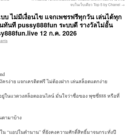
จบในเว็บเดียว Top 5 by Chanel
→
 ไม่มีเงื่อนไข แจกเพชรฟรีทุกวัน เล่นได้ทุก
ทันที pussy888fun ระบบดี รางวัลไม่อั้น
y888fun.live 12 ก.ค. 2026
arris
ond
มัครง่าย แจกเครดิตฟรี ไม่ต้องฝาก เล่นสล็อตแตกง่าย
อยู่ในแวดวงสล็อตออนไลน์ มั่นใจว่าชื่อของ พุซซี่888 หรือที่
านตามาบ้าง
ใน “แอปในตำนาน” ที่ยังคงความศักดิ์สิทธิ์มาจนกระทั่งปี