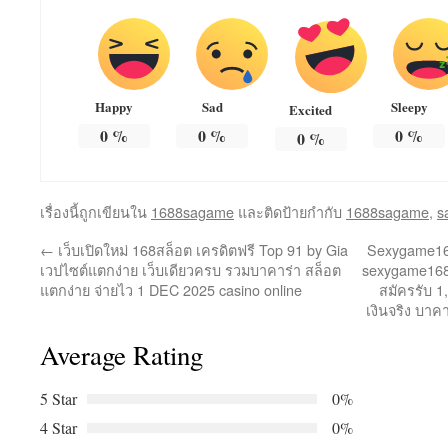
Happy
Sad
Sleepy
Excited
0
%
0
%
0
%
0
%
เรื่องนี้ถูกเขียนใน
1688sagame
และติดป้ายกำกับ
1688sagame
,
s
←
เว็บเปิดใหม่ 168สล็อต เครดิตฟรี Top 91 by Gia
Sexygame16
เวปไซต์แตกง่าย เว็บเดียวครบ รวมบาคาร่า สล็อต
sexygame1688
แตกง่าย จ่ายไว 1 DEC 2025 casino online
สมัครรับ 1,
เงินจริง บาค
Average Rating
5 Star
0%
4 Star
0%