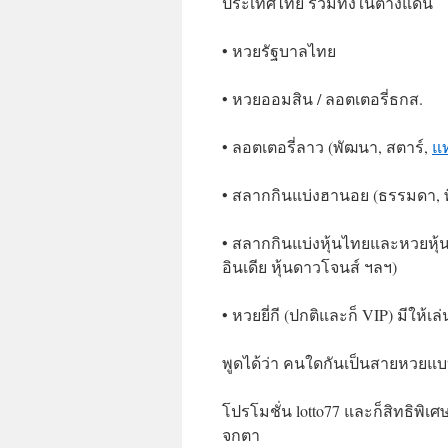
ประเทศไทย รวมทั้งในต่างแดน
• หวยรัฐบาลไทย
• หวยออมสิน / ลอตเตอรี่ธกส.
• ลอตเตอรี่ลาว (พัฒนา, สตาร์,
แ
• สลากกินแบ่งฮานอย (ธรรมดา, พ
• สลากกินแบ่งหุ้นไทยและหวยหุ้นต
อินเดีย หุ้นดาวโจนส์ ฯลฯ)
• หวยยี่กี (ปกติและก็ VIP) มีให้เล
พูดได้ว่า คนใดกันเป็นสายหวยแบบผ
โปรโมชั่น lotto77 และก็สิทธิพิเ
จกตา