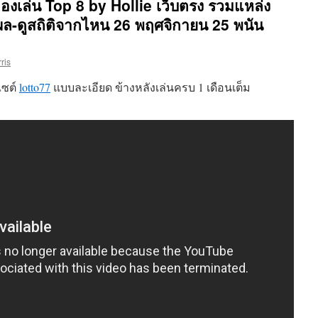
ลองเล่น Top 8 by Hollie เว็บตรง รวมแหล่ง
 ดูผล-ดูสถิติจากไหน 26 พฤศจิกายน 25 พนัน
ris
ไซต์
lotto77
แบบละเอียด ข้างหลังเล่นครบ 1 เดือนเต็ม