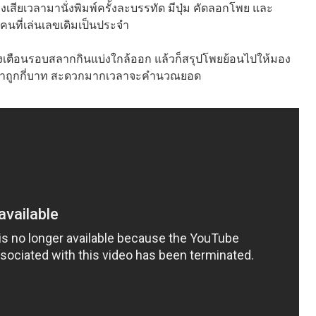
เสียเวลามานั่งพิมพ์ครั้งละบรรทัด มีปุ่ม คัดลอกโพย และ
บคนที่เล่นเลขเดิมเป็นประจำ
จ้งเตือนรอบสลากกินแบ่งใกล้ออก แล้วก็สรุปโพยย้อนไปให้มอง
เราถูกกี่บาท สะดวกมากเวลาจะคำนวณยอด