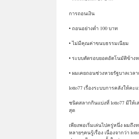
การถอนเงิน
• ถอนอย่างต่ำ 100 บาท
• ไม่มีคุณค่าขนบธรรมเนียม
• ระบบตัดรอบยอดอัตโนมัติข้าง
• ผมเคยถอนช่วงหวยรัฐบาลเวลาเย
lotto77 เรื่องระบบการคลังให้คะแ
ชนิดสลากกินแบ่งที่ lotto77 มีให้เ
สุด
เพียงพอเริ่มเล่นไปครู่หนึ่ง ผมถึงท
หลายๆคนรู้เรื่อง เนื่องจากว่า l