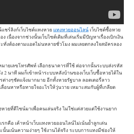
แชร์ลิงก์เว็บไซต์แทงหวย
แทงหวยออนไลน์
เว็บไซต์ซื้อหวย
ง เนื่องจากช่วงนั้นเว็บไซต์เดิมที่เล่นเริ่มมีปัญหาเรื่องเบิกเงิน
า กระทั่งต้องตามแอดไม่นหลายชั่วโมง ผมเลยตกลงใจสมัครลอง
หมายเลขโทรศัพท์ เลือกธนาคารที่ใช้ ต่อจากนั้นระบบส่งรหัส
ง 2 นาที ผมก็เข้าหน้าระบบหลังบ้านของเว็บเว็บซื้อหวยได้ใน
ต่างๆชัดแจ้งมากมาย อีกทั้งหวยรัฐบาล ลอตเตอรี่ลาว
้องเลื่อนหาหรือทายใจอะไรให้วุ่นวาย เหมาะสมกับผู้ที่เกลียด
หวยที่ดีไซน์มาเพื่อคนเล่นจริง ไม่ใช่แค่สวยแต่ใช้งานยาก
แต่แรกคือ เค้าหน้าเว็บแทงหวยออนไลน์ไม่เน้นย้ำลูกเล่น
กระนั้นเน้นความง่ายๆ ใช้งานได้จริง ระบบการแทงมีช่องให้