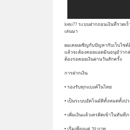
lotto77 ระบบฝากถอนเงินที่รวดเร็วแ
เล่นมา
ผมเคยเผชิญกับปัญหากับเว็บไซต์
แล้วจะต้องคอยแอดมินอนุมัว่ากล่า
ต้องรอคอยเงินผ่านวันสักครั้ง
การฝากเงิน
• รองรับทุกแบงค์ในไทย
• เป็นระบบอัตโนมัติทั้งหมดทั้งปว
• เพิ่มเงินแล้วเครดิตเข้าในทันทีภ
• เริ่มเพียงแค่ 20 บาท