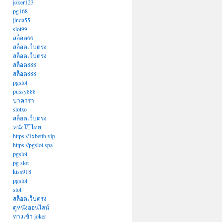
joker123
pg168
jinda55
slot99
สล็อต66
สล็อตเว็บตรง
สล็อตเว็บตรง
สล็อต888
สล็อต888
pgslot
pussy888
บาคาร่า
slotxo
สล็อตเว็บตรง
หนังโป๊ไทย
https://1xbetth.vip
https://pgslot.spa
pgslot
pg slot
kiss918
pgslot
slot
สล็อตเว็บตรง
ดูหนังออนไลน์
ทางเข้า joker