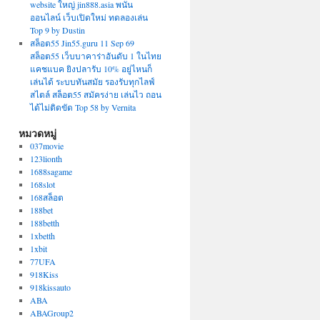
website ใหญ่ jin888.asia พนัน
ออนไลน์ เว็บเปิดใหม่ ทดลองเล่น
Top 9 by Dustin
สล็อต55 Jin55.guru 11 Sep 69
สล็อต55 เว็บบาคาร่าอันดับ 1 ในไทย
แคชแบค ยิงปลารับ 10% อยู่ไหนก็
เล่นได้ ระบบทันสมัย รองรับทุกไลฟ์
สไตล์ สล็อต55 สมัครง่าย เล่นไว ถอน
ได้ไม่ติดขัด Top 58 by Vernita
หมวดหมู่
037movie
123lionth
1688sagame
168slot
168สล็อต
188bet
188betth
1xbetth
1xbit
77UFA
918Kiss
918kissauto
ABA
ABAGroup2