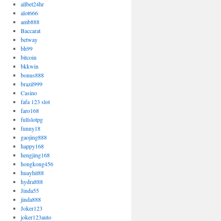
allbet24hr
alot666
amb888
Baccarat
betway
bh99
bitcoin
bkkwin
bonus888
brazil999
Casino
fafa 123 slot
faro168
fullslotpg
funny18
gaojing888
happy168
hengjing168
hongkong456
huayhit88
hydra888
Jinda55
jinda888
Joker123
joker123auto