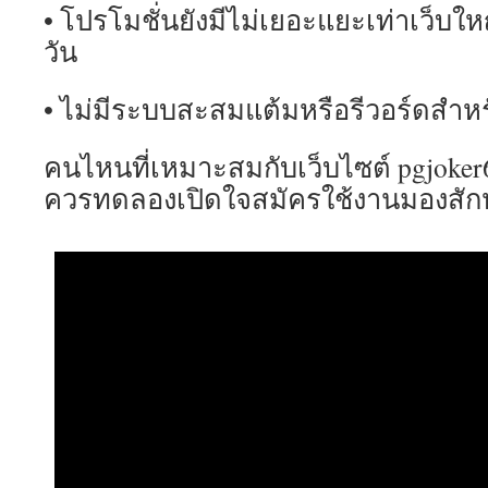
• โปรโมชั่นยังมีไม่เยอะแยะเท่าเว็บใ
วัน
• ไม่มีระบบสะสมแต้มหรือรีวอร์ดสำ
คนไหนที่เหมาะสมกับเว็บไซต์ pgjoker69
ควรทดลองเปิดใจสมัครใช้งานมองสักหนึ