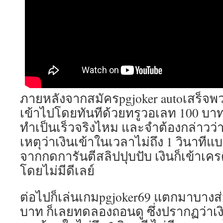
ภายหลังจากสมัครpgjoker autoเสร็จพ
เข้าไปโดยทันทีด้วยทรูวอเลท 100 บาท
ทำเป็นเร็วจริงไหม และจำต้องกล่าวว่
เหตุว่าเงินเข้าในเวลาไม่ถึง 1 วินาที
จากกดการันตีสลิปปุบปับ เงินก็เข้าเค
โดยไม่มีดีเลย์
ต่อไปก็เล่นเกมpgjoker69 แตกมาบางส
บาท ก็เลยทดลองถอนดู ซึ่งปรากฏว่าเง