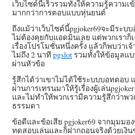
เว็บไซต์นี้เร็วรวมทั้งให้ความรู้ความเข
มากกว่าการตอบแบบหุ่นยนต์
ถึงแม้ว่าเว็บไซต์นี้pgjoker69จะมีระบบ
ไม่ต้องคุยกับแอดมินเลย แต่พวกเราก
เรื่องโปรโมชั่นหนึ่งครั้ง แล้วก็พบว่าเ
ไม่ถึง 2 นาที
pgslot
รวมทั้งให้ข้อมูลแบบ
ผ่านหัวข้อ
รู้สึกได้ว่าเขาไม่ได้ใช้ระบบบอทตอบ แ
ผ่านการเทรนมาให้รู้เรื่องผู้เล่นpgjoker 
และไม่ทำให้พวกเรามีความรู้สึกว่าพวก
ธรรมดา
ข้อดีและข้อเสีย pgjoker69 จากมุมมองขอ
ทดสอบเล่นและก็ฝากถอนจริงด้วยเงิน