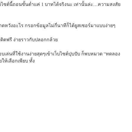
็บไซต์นี้ถอนขั้นต่ำแค่ 1 บาทได้จริงนะ เท่านั้นล่ะ…ความสงสัย
วังอะไร กรอกข้อมูลไม่กี่นาทีก็ได้ยูสเซอร์มาแบบง่ายๆ
ดิตฟรี ง่ายราวกับปลอกกล้วย
เล่นที่ใช้งานง่ายสุดๆเข้าเว็บไซต์ปุบปับ ก็พบหมวด “ทดลอง
ให้เลือกเพียบ ทั้ง