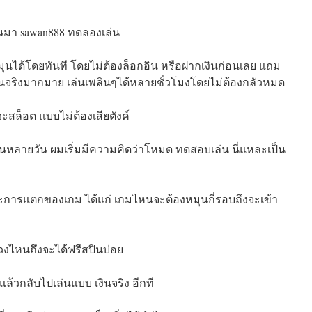
ล่นมา sawan888 ทดลองเล่น
ุนได้โดยทันที โดยไม่ต้องล็อกอิน หรือฝากเงินก่อนเลย แถม
นจริงมากมาย เล่นเพลินๆได้หลายชั่วโมงโดยไม่ต้องกลัวหมด
ะสล็อต แบบไม่ต้องเสียตังค์
นหลายวัน ผมเริ่มมีความคิดว่าโหมด ทดสอบเล่น นี่แหละเป็น
ะการแตกของเกม ได้แก่ เกมไหนจะต้องหมุนกี่รอบถึงจะเข้า
วงไหนถึงจะได้ฟรีสปินบ่อย
ล้วกลับไปเล่นแบบ เงินจริง อีกที