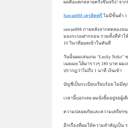
ผลคือแตกหลายครั้งขึ้นจริง! จากท
Sawan888 เครดิตฟรี
ไม่มีขั้นต่ำ
sawan888 ภายหลังจากทดลองจนกระ
มองระบบฝากถอน รวมทั้งที่ทำให
10 วินาทียอดเข้าในทันที
วันนั้นผมเล่นเกม “Lucky Neko” ข
เฉยเมย ได้มาราวๆ 180 บาท ผมเล
ปรากฏว่าไม่ถึง 1 นาที เงินเข้า
บัญชีเป็นระเบียบเรียบร้อย ไม่มี
เวลานี้บอกเลย ผมนั่งยิ้มอยู่จอผู้
ความปลอดภัยและความเสถียรของ
อีกเรื่องที่ผมให้ความสำคัญเป็น ร