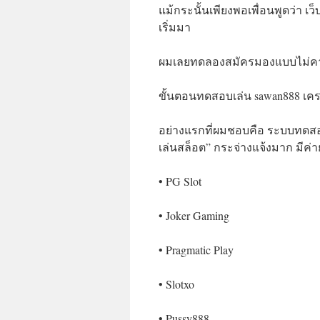
แม้กระนั้นเพียงพอเพื่อนพูดว่า เว
เริ่มมา
ผมเลยทดลองสมัครมองแบบไม่คาดห
ขั้นตอนทดสอบเล่น sawan888 เคร
อย่างแรกที่ผมชอบคือ ระบบทดสอบ
เล่นสล็อต” กระจ่างแจ้งมาก มีค่าย
• PG Slot
• Joker Gaming
• Pragmatic Play
• Slotxo
• Pussy888