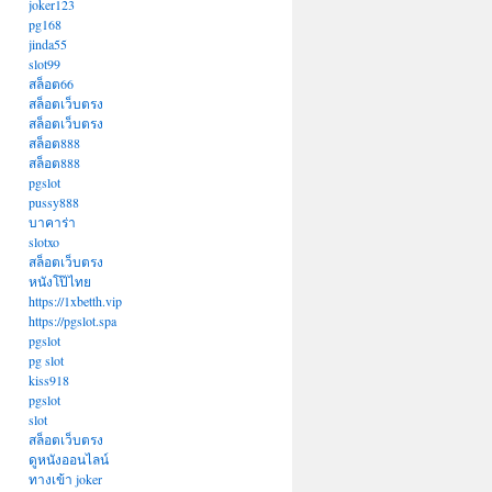
joker123
pg168
jinda55
slot99
สล็อต66
สล็อตเว็บตรง
สล็อตเว็บตรง
สล็อต888
สล็อต888
pgslot
pussy888
บาคาร่า
slotxo
สล็อตเว็บตรง
หนังโป๊ไทย
https://1xbetth.vip
https://pgslot.spa
pgslot
pg slot
kiss918
pgslot
slot
สล็อตเว็บตรง
ดูหนังออนไลน์
ทางเข้า joker