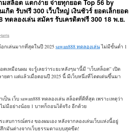
มสล็อต แตกง่าย จ่ายทุกยอด Top 56 by
กิด รับฟรี 300 เว็บใหญ่ เงินชัวร์ ยอดเล็กยอด
 ทดลองเล่น สมัคร รับเครดิตฟรี 300 18 พ.ย.
Harris
ลือกเล่นมากที่สุดในปี 2025
sawan888 ทดลองเล่น
ไม่มีขั้นต่ำ 1
ตเหมือนผม จะรู้เลยว่าระยะหลังๆมานี้มี “เว็บสล็อต” เปิด
ยตา แต่แล้วเมื่อตอนปี 2025 นี้ มีเว็บหนึ่งที่โดดเด่นขึ้นมา
าเป็น เว็บ sawan888 ทดลองเล่น สล็อตที่ดีที่สุด เพราะเหตุว่า
ง ไม่มีอย่างน้อย 1 บาทก็ถอนได้จริง อีกด้วย
ระสบการณ์ตรง ของผมเอง หลังจากลองเล่นเว็บแห่งนี้อยู่
้สึกมันต่างจากเว็บธรรมดาแบบสุดขีด!