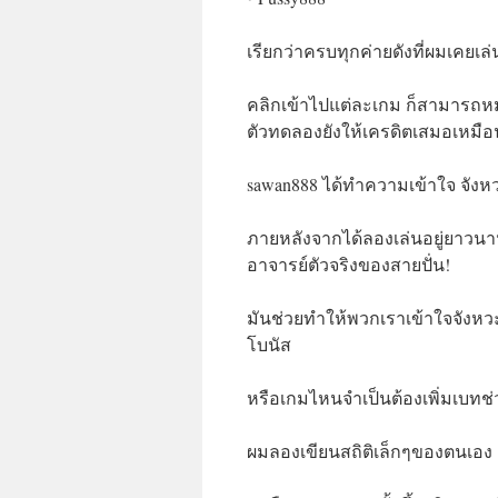
เรียกว่าครบทุกค่ายดังที่ผมเคยเ
คลิกเข้าไปแต่ละเกม ก็สามารถหม
ตัวทดลองยังให้เครดิตเสมอเหมือ
sawan888 ได้ทำความเข้าใจ จังหว
ภายหลังจากได้ลองเล่นอยู่ยาวนา
อาจารย์ตัวจริงของสายปั่น!
มันช่วยทำให้พวกเราเข้าใจจังหว
โบนัส
หรือเกมไหนจำเป็นต้องเพิ่มเบทช่
ผมลองเขียนสถิติเล็กๆของตนเอง แ