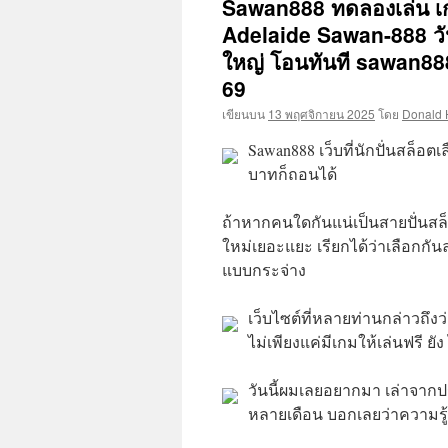
Sawan888 ทดลองเล่น เก
เนื้อหา
Adelaide Sawan-888 วันเ
ใหญ่ โอนทันที sawan888
69
เขียนบน
13 พฤศจิกายน 2025
โดย
Donald 
Sawan888 เว็บที่นักปั่นสล็อตเ
บาทก็ถอนได้
ถ้าหากคนใดกันแน่เป็นสายปั่นสล็อ
ใหม่เยอะแยะ เรียกได้ว่าเลือกกันลา
แบบกระจ่าง
เว็บไซต์ที่หลายท่านกล่าวถึงว่
ไม่เพียงแค่มีเกมให้เล่นฟรี ยั
วันนี้ผมเลยอยากมา เล่าจากป
หลายเดือน บอกเลยว่าความรู